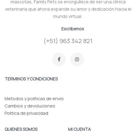
mascotas, Family Pets se enorgullece de ser una clínica
veterinaria que ahora expande su amor y dedicación hacia el
mundo virtual.
Escribenos
(+51) 963 342 821
F
I
a
n
c
s
e
t
b
a
o
g
TERMINOS Y CONDICIONES
o
r
k
a
-
m
f
Metodos y politicas de envio
Cambios y devoluciones
Politica de privacidad
QUIENES SOMOS
MI CUENTA