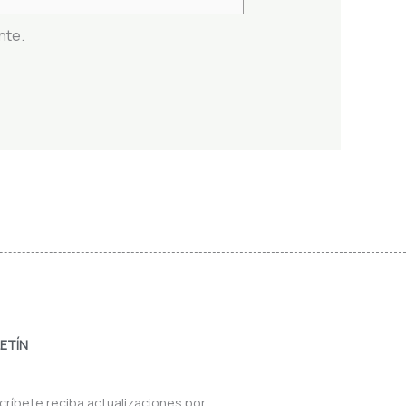
nte.
ETÍN
críbete reciba actualizaciones por