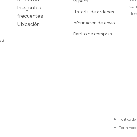
Mi perfil
cor
Preguntas
Historial de ordenes
tie
frecuentes
Información de envío
Ubicación
Carrito de compras
es
Política de
Terminos 