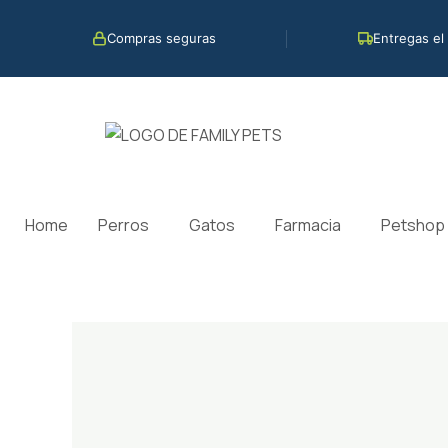
Ir
al
Compras seguras
Entregas el
contenido
Home
Perros
Gatos
Farmacia
Petshop