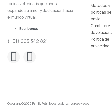
clínica veterinaria que ahora
Metodos y
expande su amor y dedicación hacia
politicas de
el mundo virtual.
envio
Cambios y
Escribenos
devolucion
Politica de
(+51) 963 342 821
privacidad
F
I
a
n
c
s
e
t
b
a
Copyright © 2026
Family Pets.
Todos los derechos reservados