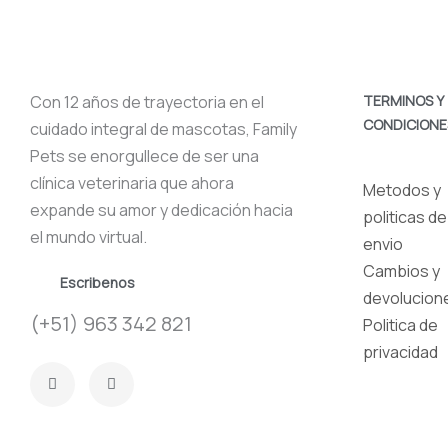
Con 12 años de trayectoria en el
TERMINOS Y
CONDICIONE
cuidado integral de mascotas, Family
Pets se enorgullece de ser una
clínica veterinaria que ahora
Metodos y
expande su amor y dedicación hacia
politicas de
el mundo virtual.
envio
Cambios y
Escribenos
devolucion
(+51) 963 342 821
Politica de
privacidad
F
I
a
n
c
s
e
t
b
a
o
g