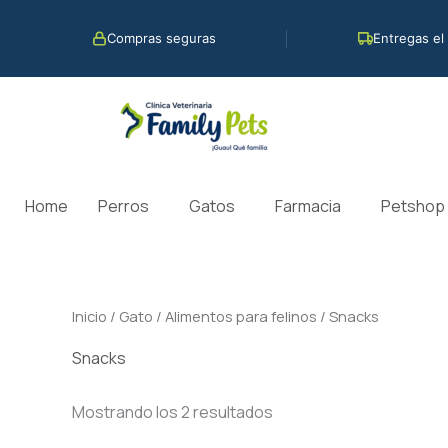
Ir
al
Compras seguras
Entregas el
contenido
Home
Perros
Gatos
Farmacia
Petshop
Inicio
/
Gato
/
Alimentos para felinos
/ Snacks
Snacks
Mostrando los 2 resultados