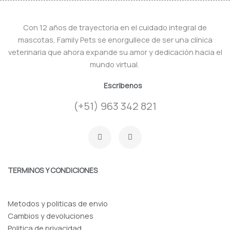
Con 12 años de trayectoria en el cuidado integral de
mascotas, Family Pets se enorgullece de ser una clínica
veterinaria que ahora expande su amor y dedicación hacia el
mundo virtual.
Escribenos
(+51) 963 342 821
F
I
a
n
c
s
e
t
b
a
o
g
TERMINOS Y CONDICIONES
o
r
k
a
-
m
f
Metodos y politicas de envio
Cambios y devoluciones
Politica de privacidad