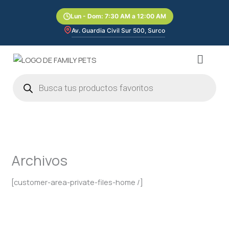
Ir
Lun - Dom: 7:30 AM a 12:00 AM
al
contenido
Av. Guardia Civil Sur 500, Surco
Menú
Búsqueda
de
productos
Archivos
[customer-area-private-files-home /]