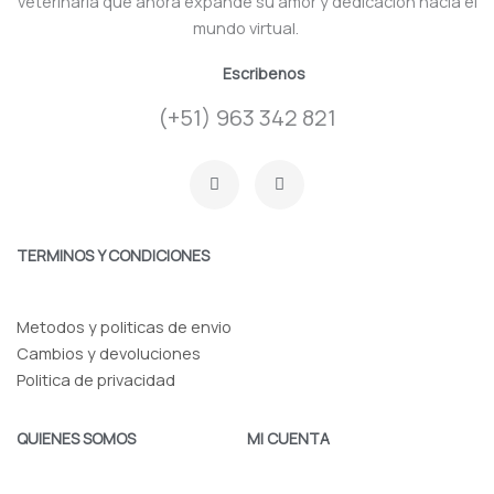
veterinaria que ahora expande su amor y dedicación hacia el
mundo virtual.
Escribenos
(+51) 963 342 821
F
I
a
n
c
s
e
t
b
a
o
g
TERMINOS Y CONDICIONES
o
r
k
a
-
m
f
Metodos y politicas de envio
Cambios y devoluciones
Politica de privacidad
QUIENES SOMOS
MI CUENTA