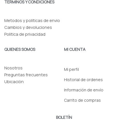
o
g
TERMINOS Y CONDICIONES
o
r
k
a
-
m
f
Metodos y politicas de envio
Cambios y devoluciones
Politica de privacidad
QUIENES SOMOS
MI CUENTA
Nosotros
Mi perfil
Preguntas frecuentes
Historial de ordenes
Ubicación
Información de envío
Carrito de compras
BOLETÍN