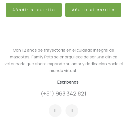
Añadir al carrito
Añadir al carrito
Con 12 años de trayectoria en el cuidado integral de
mascotas, Family Pets se enorgullece de ser una clínica
veterinaria que ahora expande su amor y dedicación hacia el
mundo virtual.
Escribenos
(+51) 963 342 821
F
I
a
n
c
s
e
t
b
a