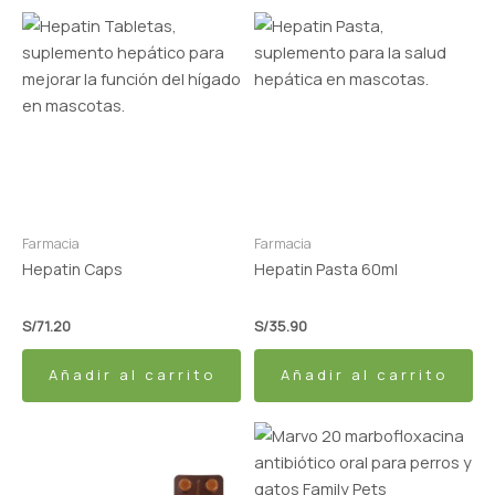
Farmacia
Farmacia
Hepatin Caps
Hepatin Pasta 60ml
S/
71.20
S/
35.90
Añadir al carrito
Añadir al carrito
Rango
Este
de
producto
precios:
tiene
desde