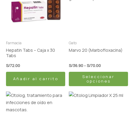
S/36.90
múltiples
hasta
variantes.
S/70.00
Las
opciones
se
pueden
Farmacia
Gato
elegir
Hepatin Tabs – Caja x 30
Marvo 20 (Marbofloxacina)
en
Tabs
la
S/
72.00
S/
36.90
-
S/
70.00
página
Seleccionar
de
Añadir al carrito
opciones
producto