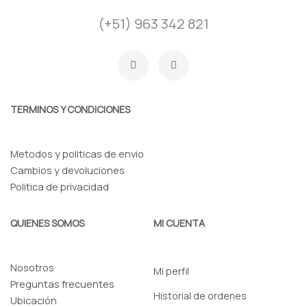
(+51) 963 342 821
F
I
a
n
c
s
e
t
b
a
o
g
TERMINOS Y CONDICIONES
o
r
k
a
-
m
f
Metodos y politicas de envio
Cambios y devoluciones
Politica de privacidad
QUIENES SOMOS
MI CUENTA
Nosotros
Mi perfil
Preguntas frecuentes
Historial de ordenes
Ubicación