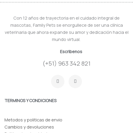
Con 12 años de trayectoria en el cuidado integral de
mascotas, Family Pets se enorgullece de ser una clínica
veterinaria que ahora expande su amor y dedicación hacia el
mundo virtual.
Escribenos
(+51) 963 342 821
F
I
a
n
c
s
e
t
b
a
o
g
TERMINOS Y CONDICIONES
o
r
k
a
-
m
f
Metodos y politicas de envio
Cambios y devoluciones