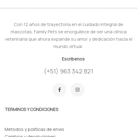
Con 12 años de trayectoria en el cuidado integral de
mascotas, Family Pets se enorgullece de ser una clínica
veterinaria que ahora expande su amor y dedicación hacia el
mundo virtual.
Escribenos
(+51) 963 342 821
F
I
a
n
c
s
e
t
b
a
o
g
TERMINOS Y CONDICIONES
o
r
k
a
-
m
f
Metodos y politicas de envio
Cambios y devoluciones