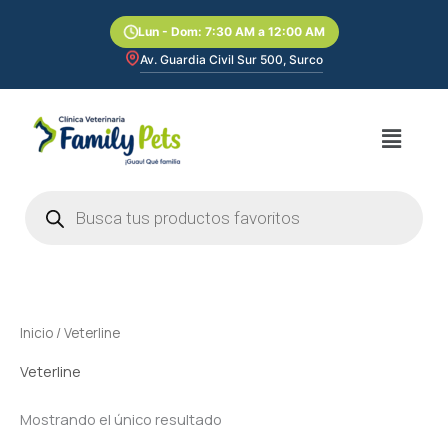
Ir
Lun - Dom: 7:30 AM a 12:00 AM
al
contenido
Av. Guardia Civil Sur 500, Surco
Menú
Búsqueda
de
productos
Inicio
/ Veterline
Veterline
Mostrando el único resultado