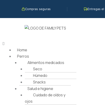
Ir
al
Compras seguras
Entregas el
contenido
Menú
Home
Perros
Alimentos medicados
Seco
Húmedo
Snacks
Salud e higiene
Cuidado de oídos y
ojos