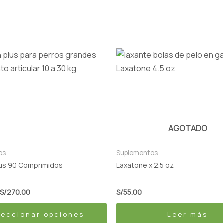
Rango
de
precios:
desde
S/144.00
hasta
S/270.00
.
AGOTADO
os
Suplementos
lus 90 Comprimidos
Laxatone x 2.5 oz
S/
270.00
S/
55.00
leccionar opciones
Leer más