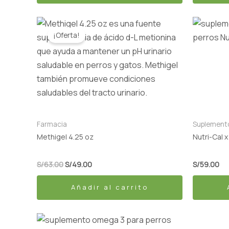
de
producto
El
El
precio
precio
¡Oferta!
original
actual
era:
es:
S/63.00.
S/49.00.
Farmacia
Suplement
Methigel 4.25 oz
Nutri-Cal x
S/
63.00
S/
49.00
S/
59.00
Añadir al carrito