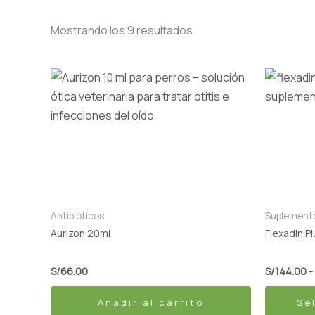
Mostrando los 9 resultados
Este
producto
tiene
múltiples
variantes
Las
opciones
se
Antibióticos
Suplement
pueden
Aurizon 20ml
Flexadin P
elegir
en
S/
66.00
S/
144.00
-
la
Añadir al carrito
Se
página