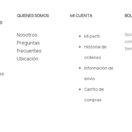
QUIENES SOMOS
MI CUENTA
BOL
S
Menú
Nosotros
Sus
Mi perfil
cor
Preguntas
Historial de
tie
frecuentes
ordenes
Ubicación
Información de
es
envío
Carrito de
compras