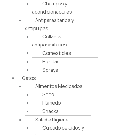
Champús y
acondicionadores
Antiparasitarios y
Antipulgas
Collares
antiparasitarios
Comestibles
Pipetas
Sprays
Gatos
Alimentos Medicados
Seco
Húmedo
Snacks
Salud e Higiene
Cuidado de oídos y