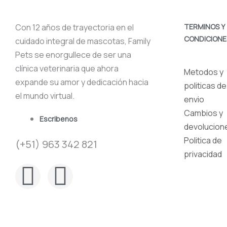
Con 12 años de trayectoria en el
TERMINOS Y
CONDICIONE
cuidado integral de mascotas, Family
Pets se enorgullece de ser una
clínica veterinaria que ahora
Metodos y
expande su amor y dedicación hacia
politicas de
el mundo virtual.
envio
Cambios y
Escribenos
devolucion
Politica de
(+51) 963 342 821
privacidad
F
I
a
n
c
s