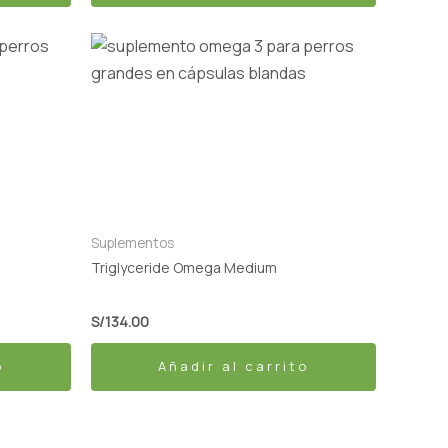
Suplementos
Triglyceride Omega Medium
S/
134.00
o
Añadir al carrito