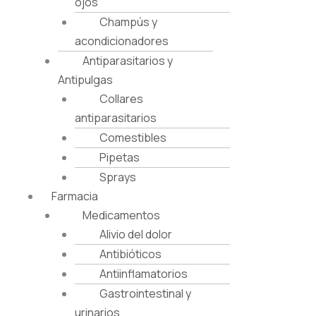
ojos
Champús y
acondicionadores
Antiparasitarios y
Antipulgas
Collares
antiparasitarios
Comestibles
Pipetas
Sprays
Farmacia
Medicamentos
Alivio del dolor
Antibióticos
Antiinflamatorios
Gastrointestinal y
urinarios