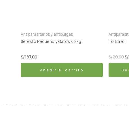
múltiples
variantes
Las
opciones
se
Antiparasitarios y antipulgas
Antiparasit
pueden
Seresto Pequeño y Gatos < 8kg
Toltrazol
elegir
en
S/
187.00
S/
20.00
S/
la
Añadir al carrito
Se
página
de
producto