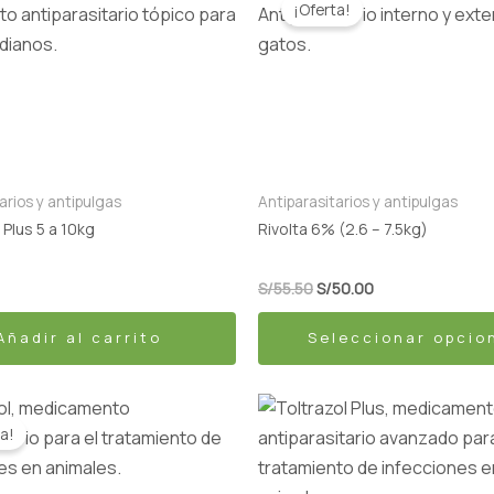
¡Oferta!
producto
original
actual
era:
es:
tiene
S/55.50.
S/50.00.
múltiples
variantes.
Las
opciones
se
arios y antipulgas
Antiparasitarios y antipulgas
pueden
 Plus 5 a 10kg
Rivolta 6% (2.6 – 7.5kg)
elegir
en
S/
55.50
S/
50.00
la
Añadir al carrito
Seleccionar opcio
página
de
producto
El
Rango
Este
ecio
precio
de
a!
producto
iginal
actual
precios:
a:
es:
desde
tiene
20.00.
S/14.00.
S/55.00