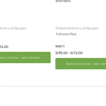
múltiples
hasta
S/72.00
.
variantes.
Las
opciones
se
arios y antipulgas
Antiparasitarios y antipulgas
pueden
Toltrazol Plus
elegir
en
14.00
la
Valorado con
S/
55.00
-
S/
72.00
5.00
leccionar opciones
página
de 5
Seleccionar opcio
de
producto