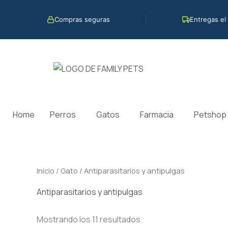
Ir
al
Compras seguras
Entregas el
contenido
Home
Perros
Gatos
Farmacia
Petshop
Inicio
/
Gato
/ Antiparasitarios y antipulgas
Antiparasitarios y antipulgas
Mostrando los 11 resultados