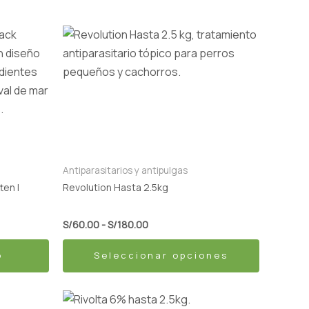
Rango
Este
de
producto
precios:
desde
tiene
S/60.00
múltiples
hasta
S/180.00
variantes.
Las
opciones
se
Antiparasitarios y antipulgas
pueden
ten |
Revolution Hasta 2.5kg
elegir
en
S/
60.00
-
S/
180.00
la
o
Seleccionar opciones
página
de
producto