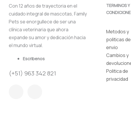
Con 12 años de trayectoria en el
TERMINOS Y
CONDICIONE
cuidado integral de mascotas, Family
Pets se enorgullece de ser una
clínica veterinaria que ahora
Metodos y
expande su amor y dedicación hacia
politicas de
el mundo virtual.
envio
Cambios y
Escribenos
devolucion
Politica de
(+51) 963 342 821
privacidad
F
I
a
n
c
s