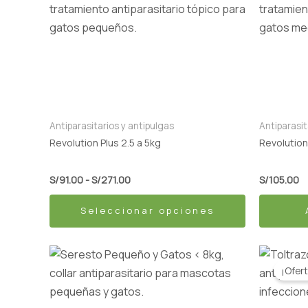
producto
precios:
desde
tiene
S/91.00
múltiples
hasta
S/271.00
variantes.
Las
opciones
se
Antiparasitarios y antipulgas
Antiparasit
pueden
Revolution Plus 2.5 a 5kg
Revolution
elegir
en
S/
91.00
-
S/
271.00
S/
105.00
la
Seleccionar opciones
página
de
producto
El
Este
pr
¡Ofert
producto
or
er
tiene
S/