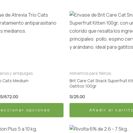
Rango
de
precios:
desde
S/142.00
hasta
S/672.00
.
arios y antipulgas
Alimentos para felinos
io Cats Medium
Brit Care Cat Snack Superfruit Kit
Gatitos 100gr
S/
672.00
S/
25.00
leccionar opciones
Añadir al carrit
El
El
Este
precio
precio