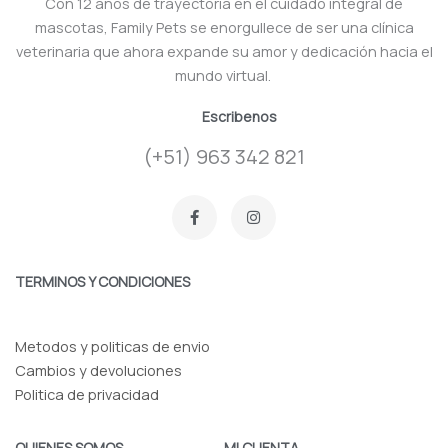
Con 12 años de trayectoria en el cuidado integral de
mascotas, Family Pets se enorgullece de ser una clínica
veterinaria que ahora expande su amor y dedicación hacia el
mundo virtual.
Escribenos
(+51) 963 342 821
F
I
a
n
c
s
e
t
b
a
o
g
TERMINOS Y CONDICIONES
o
r
k
a
-
m
f
Metodos y politicas de envio
Cambios y devoluciones
Politica de privacidad
QUIENES SOMOS
MI CUENTA