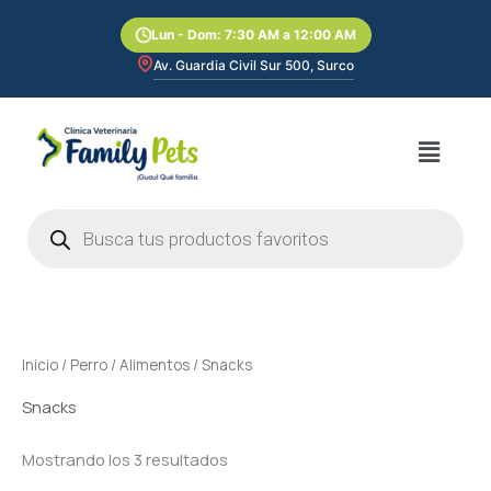
Ir
Lun - Dom: 7:30 AM a 12:00 AM
al
contenido
Av. Guardia Civil Sur 500, Surco
Menú
Búsqueda
de
productos
Inicio
/
Perro
/
Alimentos
/ Snacks
Snacks
Mostrando los 3 resultados