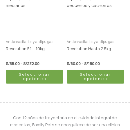
S/55.00
S/60.00
múltiples
múltiples
hasta
hasta
variantes.
variantes.
S/232.00
S/180.00
Las
Las
opciones
opciones
se
se
pueden
pueden
Antiparasitarios y antipulgas
Antiparasitarios y antipulgas
elegir
elegir
Revolution 5.1 – 10kg
Revolution Hasta 2.5kg
en
en
la
la
S/
55.00
-
S/
232.00
S/
60.00
-
S/
180.00
página
página
Seleccionar
Seleccionar
de
de
opciones
opciones
producto
producto
Con 12 años de trayectoria en el cuidado integral de
mascotas, Family Pets se enorgullece de ser una clínica