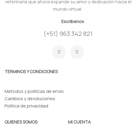
veterinaria que ahora expande su amor y dedicación hacia el
mundo virtual.
Escribenos
(+51) 963 342 821
F
I
a
n
c
s
e
t
b
a
o
g
TERMINOS Y CONDICIONES
o
r
k
a
-
m
f
Metodos y politicas de envio
Cambios y devoluciones
Politica de privacidad
QUIENES SOMOS
MI CUENTA