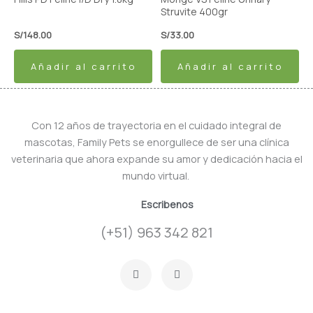
Struvite 400gr
S/
148.00
S/
33.00
Añadir al carrito
Añadir al carrito
Con 12 años de trayectoria en el cuidado integral de
mascotas, Family Pets se enorgullece de ser una clínica
veterinaria que ahora expande su amor y dedicación hacia el
mundo virtual.
Escribenos
(+51) 963 342 821
F
I
a
n
c
s
e
t
b
a