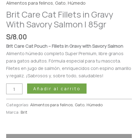
Alimentos para felinos
,
Gato
,
Húmedo
85gr
Brit Care Cat Fillets in Gravy
cantidad
With Savory Salmon | 85gr
S/
8.00
Brit Care Cat Pouch – Fillets in Gravy with Savory Salmon
Alimento húmedo completo Super Premium, libre granos
para gatos adultos. Fórmula especial para tu mascota.
Filetes en jugo de salmón, enriquecidos con espino amarillo
y regaliz. ¡Sabrosos y, sobre todo, saludables!
Añadir al carrito
Categorías:
Alimentos para felinos
,
Gato
,
Húmedo
Marca:
Brit