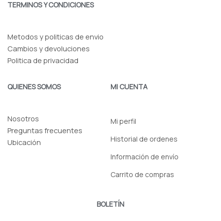
o
g
TERMINOS Y CONDICIONES
o
r
k
a
-
m
f
Metodos y politicas de envio
Cambios y devoluciones
Politica de privacidad
QUIENES SOMOS
MI CUENTA
Nosotros
Mi perfil
Preguntas frecuentes
Historial de ordenes
Ubicación
Información de envío
Carrito de compras
BOLETÍN