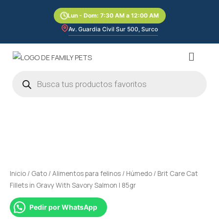
Ir
Lun - Dom: 7:30 AM a 12:00 AM
al
contenido
Av. Guardia Civil Sur 500, Surco
Menú
Búsqueda
de
productos
Brit
Care
Cat
Fillets
in
Gravy
Inicio
/
Gato
/
Alimentos para felinos
/
Húmedo
/ Brit Care Cat
With
Fillets in Gravy With Savory Salmon | 85gr
Savory
Salmon
Pedir por WhatsApp
|