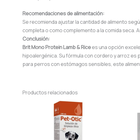
Recomendaciones de alimentación:
Se recomienda ajustar la cantidad de alimento según
completa o como complemento a la comida seca. As
Conclusión:
Brit Mono Protein Lamb & Rice
es una opción excele
hipoalergénica. Su fórmula con cordero y arroz es p
para perros con estómagos sensibles, este aliment
Productos relacionados
Este
producto
tiene
múltiples
variantes