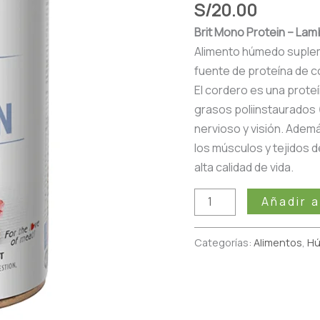
S/
20.00
400gr
Brit Mono Protein – Lam
cantidad
Alimento húmedo suplem
fuente de proteína de c
El cordero es una proteí
grasos poliinstaurados 
nervioso y visión. Adem
los músculos y tejidos 
alta calidad de vida.
Añadir a
Categorías:
Alimentos
,
H