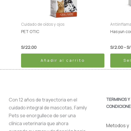
Las
opciones
se
Cuidado de oídos y ojos
Antiinflam
pueden
PET OTIC
Hasyun co
elegir
en
S/
22.00
S/
2.00
-
S/
la
Añadir al carrito
Se
página
de
producto
Con 12 años de trayectoria en el
TERMINOS Y
CONDICIONE
cuidado integral de mascotas, Family
Pets se enorgullece de ser una
clínica veterinaria que ahora
Metodos y