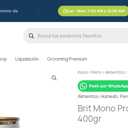
 mismo día
Lun - Dom: 7:30 AM a 12:00 AM
Búsqueda
de
productos
hop
Liquidación
Grooming Premium
Brit
Inicio
/
Perro
/
Alimentos
/
Mono
Pedir por WhatsAp
Protein
Lamb
Alimentos
,
Húmedo
,
Per
&
Brit Mono Pr
Rice
400gr
|
Lata