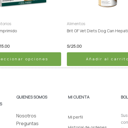
atorios
Alimentos
mprimido
Brit GF Vet Diets Dog Can Hepat
15.00
S/
25.00
leccionar opciones
Añadir al carrit
QUIENES SOMOS
MI CUENTA
BOL
S
Nosotros
Sus
Mi perfil
cor
Preguntas
Historial de ordenes