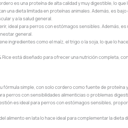
cordero es una proteína de alta calidad y muy digestible, lo qu
itan una dieta limitada en proteínas animales. Además, es ba
ular y a la salud general.
digerir, ideal para perros con estómagos sensibles. Además, e
enestar general.
ene ingredientes como el maíz, el trigo o la soja, lo que lo h
& Rice está diseñado para ofrecer una nutrición completa, con
Su fórmula simple, con solo cordero como fuente de proteína y 
ara perros con sensibilidades alimenticias o problemas digest
digestión es ideal para perros con estómagos sensibles, proporc
el alimento en lata lo hace ideal para complementar la dieta di