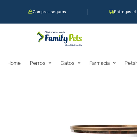
Ir
al
Compras seguras
Entregas el
contenido
Home
Perros
Gatos
Farmacia
Pets