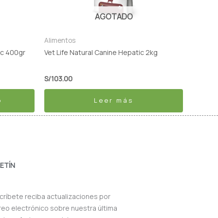
AGOTADO
Alimentos
ic 400gr
Vet Life Natural Canine Hepatic 2kg
S/
103.00
o
Leer más
ETÍN
críbete reciba actualizaciones por
reo electrónico sobre nuestra última