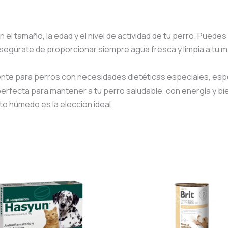
 el tamaño, la edad y el nivel de actividad de tu perro. Puede
egúrate de proporcionar siempre agua fresca y limpia a tu 
nte para perros con necesidades dietéticas especiales, espe
erfecta para mantener a tu perro saludable, con energía y bie
o húmedo es la elección ideal.
Rango
de
precios:
desde
S/2.00
hasta
S/15.00
.