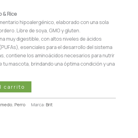
b & Rice
entario hipoalergénico, elaborado con una sola
ordero. Libre de soya, GMO y gluten.
na muy digestible, con altos niveles de ácidos
(PUFAs), esenciales para el desarrollo del sistema
ás, contiene los aminoácidos necesarios para nutrir
de tu mascota, brindando una óptima condición y una
l carrito
úmedo
,
Perro
Marca:
Brit