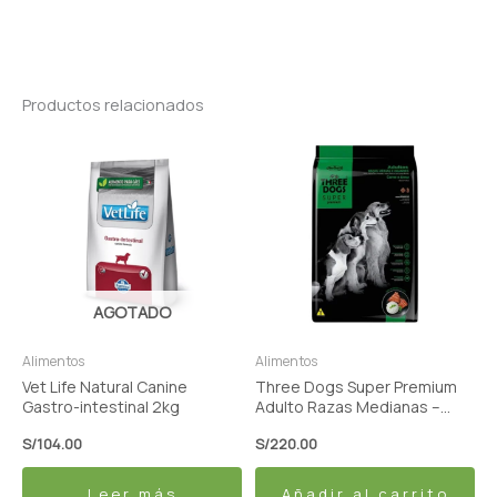
Productos relacionados
AGOTADO
Alimentos
Alimentos
Vet Life Natural Canine
Three Dogs Super Premium
Gastro-intestinal 2kg
Adulto Razas Medianas –
Carne y Arroz 15kg
S/
104.00
S/
220.00
Leer más
Añadir al carrito