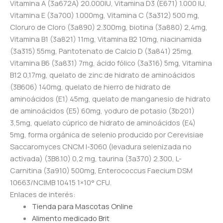
Vitamina A (3a672A) 20.000IU, Vitamina D3 (E671) 1.000 IU,
Vitamina E (3a700) 1.000mg, Vitamina C (3a312) 500 mg,
Cloruro de Cloro (3a890) 2.300mg, biotina (3a880) 2,4mg,
Vitamina B1 (3a821) 11mg, Vitamina B2 10mg, niacinamida
(3a315) 55mg, Pantotenato de Calcio D (3a841) 25mg,
Vitamina B6 (3a831) 7mg, ácido fólico (3a316) 5mg, Vitamina
B12 0,17mg, quelato de zinc de hidrato de aminoácidos
(3B606) 140mg, quelato de hierro de hidrato de
aminoácidos (E1) 45mg, quelato de manganesio de hidrato
de aminoácidos (E5) 60mg, yoduro de potasio (3b201)
3,5mg, quelato cúprico de hidrato de aminoácidos (E4)
5mg, forma orgánica de selenio producido por Cerevisiae
Saccaromyces CNCM I-3060 (levadura selenizada no
activada) (3B8.10) 0,2 mg, taurina (3a370) 2.300, L-
Carnitina (3a910) 500mg, Enterococcus Faecium DSM
10663/NCIMB 10415 1×10° CFU.
Enlaces de interés:
Tienda para Mascotas Online
Alimento medicado Brit