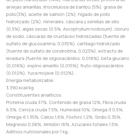
arvejas amarillas, linocelulosa de bambú (5%), grasa de
pollo(3%), aceite de salmón (2%), hígado de pollo
hidrolizado (2%), minerales, cáscara y semillas de silio
(0,5%), algas secas (0,5%, Ascophyllum nodosum), cloruro
de sodio, cáscaras de crustáceo hidrolizadas (fuente de
sulfato de glucosamina, 0,035%), cartílago hidrolizado
(fuente de sulfato de condroitina, 0,023%), extracto de
levadura (fuente de oligosacáridos, 0,018%), beta glucano
(0,018%), espino amarillo (0,015%), fruto-oligosacáridos
(0,012%), Yuca mojave (0,012%).
Energía metabolizable:
3,390 kcal/kg
Constituyentes analíticos:
Proteína cruda 37%, Contenido de grasa 12%, Fibra cruda
6,5%, Ceniza cruda 7,5%, Humedad 10%, Omega-3 0,5%,
Omega-6 1,35%, Calcio 1,6%, Fósforo 1,2%, Sodio 0,35%,
Magnesio 0,08%, Almidón 16%, Azúcares totales 1,5%.
Aditivos nutricionales por 1 kg.: