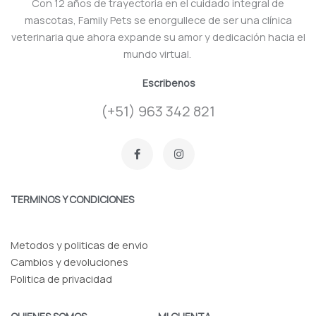
Con 12 años de trayectoria en el cuidado integral de
mascotas, Family Pets se enorgullece de ser una clínica
veterinaria que ahora expande su amor y dedicación hacia el
mundo virtual.
Escribenos
(+51) 963 342 821
F
I
a
n
c
s
e
t
b
a
o
g
TERMINOS Y CONDICIONES
o
r
k
a
-
m
f
Metodos y politicas de envio
Cambios y devoluciones
Politica de privacidad