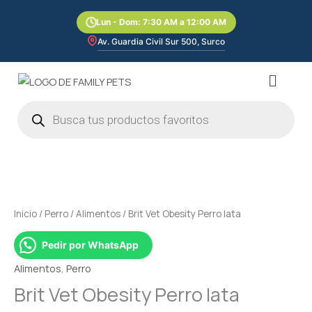
Ir
Lun - Dom: 7:30 AM a 12:00 AM
al
contenido
Av. Guardia Civil Sur 500, Surco
Menú
Búsqueda
de
productos
Brit
Vet
Obesity
Perro
Inicio
/
Perro
/
Alimentos
/ Brit Vet Obesity Perro lata
lata
cantidad
Pedir por WhatsApp
Alimentos
,
Perro
Brit Vet Obesity Perro lata