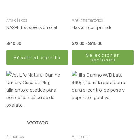
opciones
se
pueden
Analgésicos
Antiinflamatorios
elegir
NAXPET suspensión oral
Hasyun comprimido
en
la
S/
40.00
S/
2.00
-
S/
15.00
página
Seleccionar
de
Añadir al carrito
opciones
producto
AGOTADO
Alimentos
Alimentos