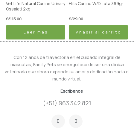
Vet Life Natural Canine Urinary
Hills Canino W/D Lata 369gr
Ossalati 2kg
S/
115.00
S/
29.00
Leer más
Añadir al carrito
Con 12 años de trayectoria en el cuidado integral de
mascotas, Family Pets se enorgullece de ser una clínica
veterinaria que ahora expande su amor y dedicación hacia el
mundo virtual.
Escribenos
(+51) 963 342 821
F
I
a
n
c
s
e
t