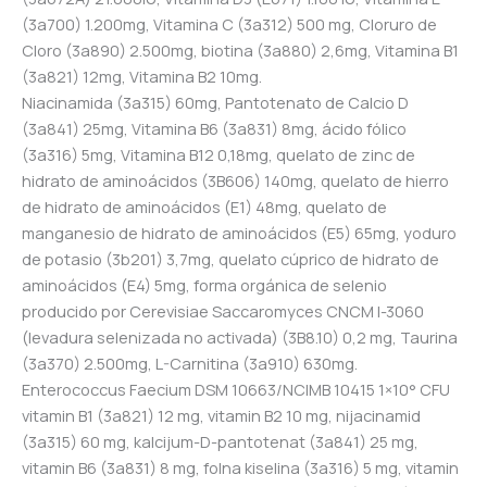
(3a700) 1.200mg, Vitamina C (3a312) 500 mg, Cloruro de
Cloro (3a890) 2.500mg, biotina (3a880) 2,6mg, Vitamina B1
(3a821) 12mg, Vitamina B2 10mg.
Niacinamida (3a315) 60mg, Pantotenato de Calcio D
(3a841) 25mg, Vitamina B6 (3a831) 8mg, ácido fólico
(3a316) 5mg, Vitamina B12 0,18mg, quelato de zinc de
hidrato de aminoácidos (3B606) 140mg, quelato de hierro
de hidrato de aminoácidos (E1) 48mg, quelato de
manganesio de hidrato de aminoácidos (E5) 65mg, yoduro
de potasio (3b201) 3,7mg, quelato cúprico de hidrato de
aminoácidos (E4) 5mg, forma orgánica de selenio
producido por Cerevisiae Saccaromyces CNCM I-3060
(levadura selenizada no activada) (3B8.10) 0,2 mg, Taurina
(3a370) 2.500mg, L-Carnitina (3a910) 630mg.
Enterococcus Faecium DSM 10663/NCIMB 10415 1×10° CFU
vitamin B1 (3a821) 12 mg, vitamin B2 10 mg, nijacinamid
(3a315) 60 mg, kalcijum-D-pantotenat (3a841) 25 mg,
vitamin B6 (3a831) 8 mg, folna kiselina (3a316) 5 mg, vitamin