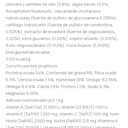
cáscara y semillas de silio (0,8%), algas secas (0,5%,
Ascophyllum Nodosum), cáscarasde crustáceos
hidrolizadas (fuente de sulfato de glucosamina 0,036%),
cartílago hidrolizado (fuente de sulfato de condroitina,
0,025%), extracto de levadura (fuente de oligoscáridos,
0,02%), beta glucanos (0,02%), espino amarillo (0,015%),
fruto-oligosacáridos (0,013%), Yuca mojave (0,012%).
Energía metabolizable:
3,120 kcal/kg
Constituyentes analíticos:
Proteína cruda 34%, Contenido de grasa 9%, Fibra cruda
8,5%, Ceniza cruda 7,5%, Humedad 10%, Omega-3 0,55%,
Omega-6 0,6%, Calcio 1,5%, Fósforo 1,2%, Sodio 0,3%,
Magnesio 0,05%.
Aditivos nutricionales por 1 kg.:
vitamin A (3a672a) 21.000 IJ, vitamin D3 (E671) 1.100 IJ,
vitamin E (3a700) 1.200 mg, vitamin C (3a312) 500 mg, holin
hlorid (3a890) 2.500 mg, biotin (3a880) 2,6 mg,Vitamina A
(3a672A) 21.000IU, Vitamina D3 (E671) 1.100 IU, Vitamina E