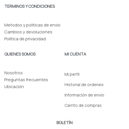
b
a
o
g
TERMINOS Y CONDICIONES
o
r
k
a
-
m
f
Metodos y politicas de envio
Cambios y devoluciones
Politica de privacidad
QUIENES SOMOS
MI CUENTA
Nosotros
Mi perfil
Preguntas frecuentes
Historial de ordenes
Ubicación
Información de envío
Carrito de compras
BOLETÍN