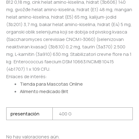
B12 0,18 mg, cink helat amino-kiselina, hidrat (3b606) 140
mg, gvožđe helat amino-kiselina, hidrat (E1) 48 mg, mangan
helat amino-kiselina, hidrat (E5) 65 mg, kalijum-jodid
(3b201) 3,7 mg, bakar helat amino-kiselina, hidrat (E4) 5 mg,
organski oblik selenijuma koji se dobija od pivskog kvasca
(Saccharomyces cerevisiae CNCM I-3060) (selenizovan
neaktiviran kvasac) (3b8.10) 0,2 mg, taurin (3a370) 2.500
mg, L-karnitin (3a910) 630 mg. Stabilizatori crevne flore na 1
kg: Enterococcus faecium DSM 10663/NCIMB 10415
(4b1707) 1 x 109 CFU.
Enlaces de interés:
Tienda para Mascotas Online
Alimento medicado Brit
presentación
400 G
No hay valoraciones aún.