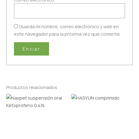
Guarda mi nombre, correo electrónico y web en
este navegador para la próxima vez que comente.
Productos relacionados
Rango
Este
de
producto
precios:
tiene
desde
S/2.00
múltiples
hasta
variantes.
S/15.00
Las