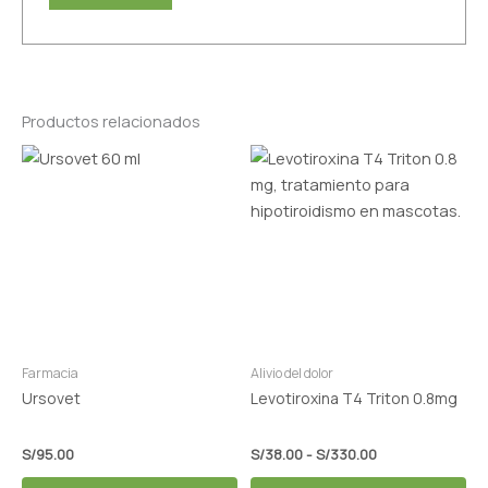
Productos relacionados
Rango
Este
de
producto
precios:
tiene
desde
S/38.00
múltiples
hasta
variantes.
S/330.00
Las
opciones
se
pueden
Farmacia
Alivio del dolor
elegir
Ursovet
Levotiroxina T4 Triton 0.8mg
en
la
S/
95.00
S/
38.00
-
S/
330.00
página