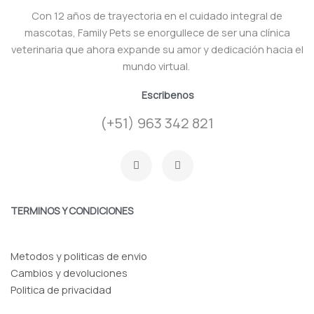
Con 12 años de trayectoria en el cuidado integral de
mascotas, Family Pets se enorgullece de ser una clínica
veterinaria que ahora expande su amor y dedicación hacia el
mundo virtual.
Escribenos
(+51) 963 342 821
F
I
a
n
c
s
e
t
b
a
o
g
TERMINOS Y CONDICIONES
o
r
k
a
-
m
f
Metodos y politicas de envio
Cambios y devoluciones
Politica de privacidad