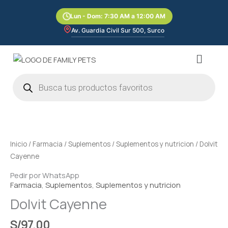
Ir
Lun - Dom: 7:30 AM a 12:00 AM
al
contenido
Av. Guardia Civil Sur 500, Surco
Menú
Búsqueda
de
productos
Dolvit
Cayenne
cantidad
Inicio
/
Farmacia
/
Suplementos
/
Suplementos y nutricion
/ Dolvit
Cayenne
Pedir por WhatsApp
Farmacia
,
Suplementos
,
Suplementos y nutricion
Dolvit Cayenne
S/
97.00