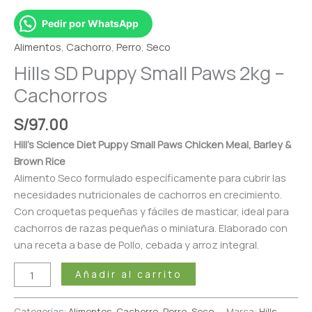
Pedir por WhatsApp
Alimentos
,
Cachorro
,
Perro
,
Seco
Hills SD Puppy Small Paws 2kg –
Cachorros
S/
97.00
Hill’s Science Diet Puppy Small Paws Chicken Meal, Barley &
Brown Rice
Alimento Seco formulado específicamente para cubrir las
necesidades nutricionales de cachorros en crecimiento.
Con croquetas pequeñas y fáciles de masticar, ideal para
cachorros de razas pequeñas o miniatura. Elaborado con
una receta a base de Pollo, cebada y arroz integral.
Añadir al carrito
Categorías:
Alimentos
,
Cachorro
,
Perro
,
Seco
Marca:
Hills