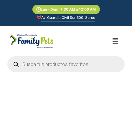
Ir
Lun - Dom: 7:30 AM a 12:00 AM
al
contenido
Av. Guardia Civil Sur 500, Surco
Menú
Búsqueda
de
productos
Hills
SD
Puppy
Small
Paws
2kg
–
Cachorros