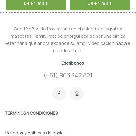
Leer más
Leer más
Con 12 años de trayectoria en el cuidado integral de
mascotas, Family Pets se enorgullece de ser una clínica
veterinaria que ahora expande su amor y dedicación hacia el
mundo virtual.
Escribenos
(+51) 963 342 821
F
I
a
n
c
s
e
t
b
a
o
g
TERMINOS Y CONDICIONES
o
r
k
a
-
m
f
Metodos y politicas de envio