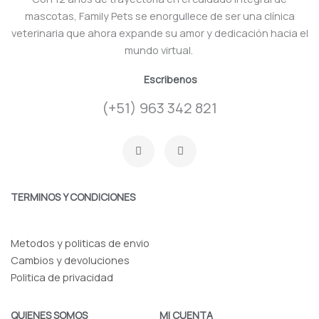
mascotas, Family Pets se enorgullece de ser una clínica
veterinaria que ahora expande su amor y dedicación hacia el
mundo virtual.
Escribenos
(+51) 963 342 821
F
I
a
n
c
s
e
t
b
a
o
g
TERMINOS Y CONDICIONES
o
r
k
a
-
m
f
Metodos y politicas de envio
Cambios y devoluciones
Politica de privacidad
QUIENES SOMOS
MI CUENTA