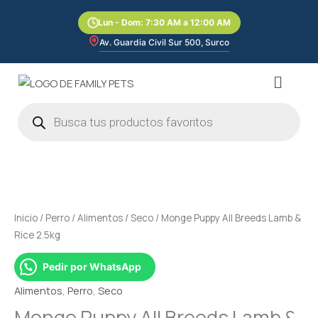
Ir
Lun - Dom: 7:30 AM a 12:00 AM
al
contenido
Av. Guardia Civil Sur 500, Surco
Menú
Búsqueda
de
productos
Monge
Puppy
All
Breeds
Inicio
/
Perro
/
Alimentos
/
Seco
/ Monge Puppy All Breeds Lamb &
Lamb
Rice 2.5kg
&
Rice
Pedir por WhatsApp
2.5kg
Alimentos
,
Perro
,
Seco
cantidad
Monge Puppy All Breeds Lamb &