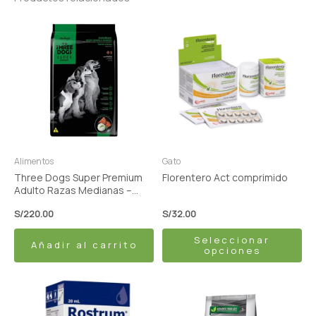
Este
producto
tiene
múltiples
variantes.
Las
opciones
se
pueden
Alimentos
Gato
elegir
Three Dogs Super Premium
Florentero Act comprimido
en
Adulto Razas Medianas –
Carne y Arroz 15kg
la
S/
220.00
S/
32.00
página
Seleccionar
de
Añadir al carrito
opciones
producto