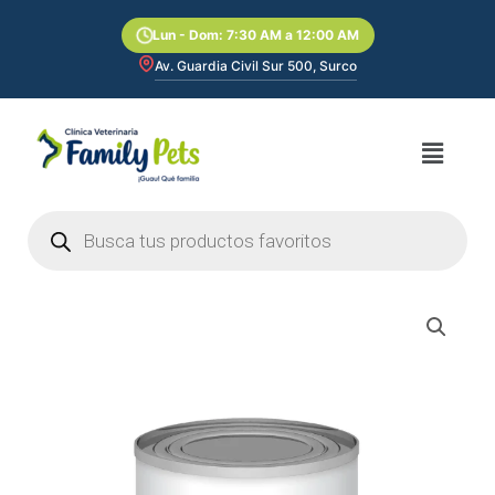
Ir
Lun - Dom: 7:30 AM a 12:00 AM
al
contenido
Av. Guardia Civil Sur 500, Surco
Menú
Búsqueda
de
productos
Hills
PD
Canino
I/D
Low
Fat
369gr
cantidad