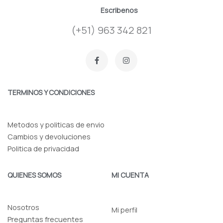
Escribenos
(+51) 963 342 821
F
I
a
n
c
s
e
t
b
a
o
g
TERMINOS Y CONDICIONES
o
r
k
a
-
m
f
Metodos y politicas de envio
Cambios y devoluciones
Politica de privacidad
QUIENES SOMOS
MI CUENTA
Nosotros
Mi perfil
Preguntas frecuentes