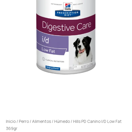
Inicio
/
Perro
/
Alimentos
/
Húmedo
/ Hills PD Canino I/D Low Fat
369gr