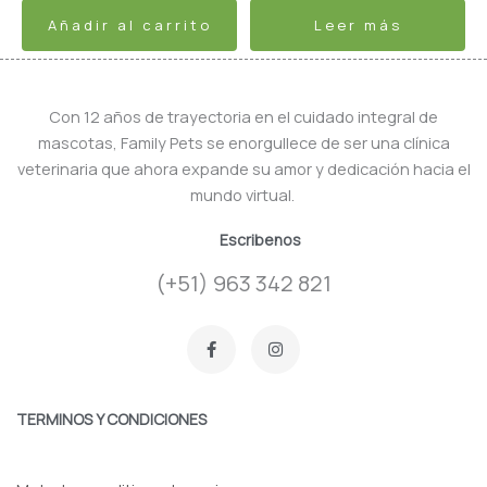
Añadir al carrito
Leer más
Con 12 años de trayectoria en el cuidado integral de
mascotas, Family Pets se enorgullece de ser una clínica
veterinaria que ahora expande su amor y dedicación hacia el
mundo virtual.
Escribenos
(+51) 963 342 821
F
I
a
n
c
s
e
t
b
a
o
g
TERMINOS Y CONDICIONES
o
r
k
a
-
m
f