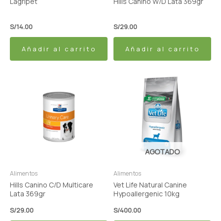
Lagripet
Hills Canino W/D Lata 369gr
S/
14.00
S/
29.00
Añadir al carrito
Añadir al carrito
AGOTADO
Alimentos
Alimentos
Hills Canino C/D Multicare
Vet Life Natural Canine
Lata 369gr
Hypoallergenic 10kg
S/
29.00
S/
400.00