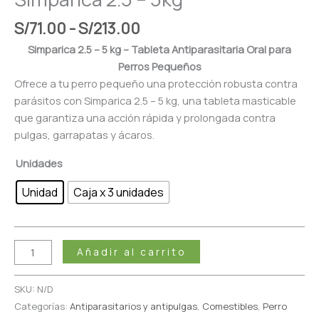
S/
71.00
-
S/
213.00
Simparica 2.5 – 5 kg – Tableta Antiparasitaria Oral para
Perros Pequeños
Ofrece a tu perro pequeño una protección robusta contra
parásitos con Simparica 2.5 – 5 kg, una tableta masticable
que garantiza una acción rápida y prolongada contra
pulgas, garrapatas y ácaros.
Unidades
Unidad
Caja x 3 unidades
Añadir al carrito
SKU:
N/D
Categorías:
Antiparasitarios y antipulgas
,
Comestibles
,
Perro