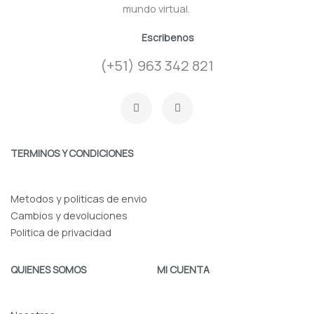
mundo virtual.
Escribenos
(+51) 963 342 821
F
I
a
n
c
s
e
t
b
a
o
g
TERMINOS Y CONDICIONES
o
r
k
a
-
m
f
Metodos y politicas de envio
Cambios y devoluciones
Politica de privacidad
QUIENES SOMOS
MI CUENTA