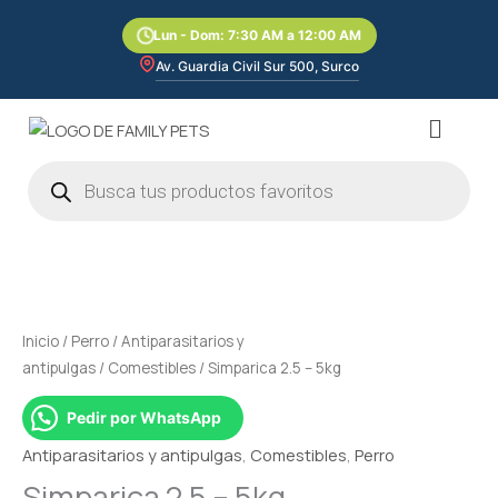
Ir
Lun - Dom: 7:30 AM a 12:00 AM
al
contenido
Av. Guardia Civil Sur 500, Surco
Menú
Búsqueda
de
productos
Rango
Simparica
de
2.5
precios:
–
desde
5kg
Inicio
/
Perro
/
Antiparasitarios y
S/71.00
cantidad
antipulgas
/
Comestibles
/ Simparica 2.5 – 5kg
hasta
S/213.00
Pedir por WhatsApp
Antiparasitarios y antipulgas
,
Comestibles
,
Perro
Simparica 2.5 – 5kg