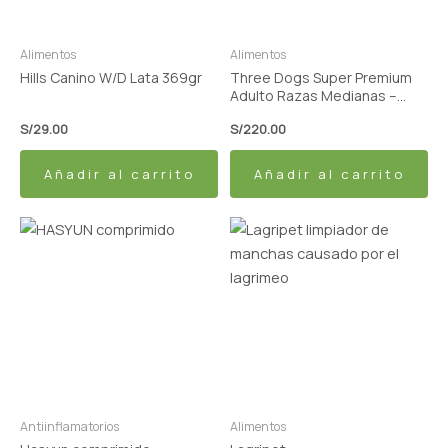
Alimentos
Alimentos
Hills Canino W/D Lata 369gr
Three Dogs Super Premium
Adulto Razas Medianas –
Carne y Arroz 15kg
S/
29.00
S/
220.00
Añadir al carrito
Añadir al carrito
Rango
Este
de
producto
precios:
tiene
desde
S/2.00
múltiples
hasta
variantes.
S/15.00
Las
opciones
se
pueden
Antiinflamatorios
Alimentos
elegir