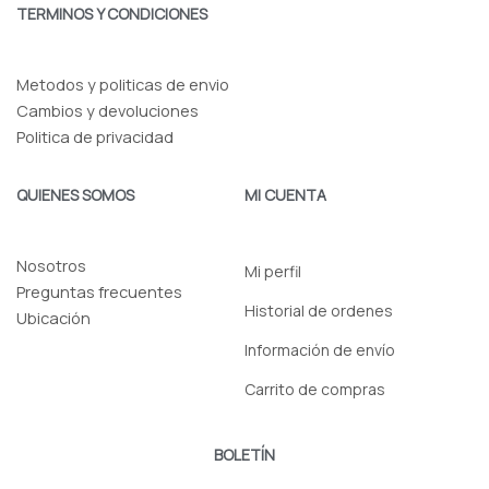
o
g
TERMINOS Y CONDICIONES
o
r
k
a
-
m
f
Metodos y politicas de envio
Cambios y devoluciones
Politica de privacidad
QUIENES SOMOS
MI CUENTA
Nosotros
Mi perfil
Preguntas frecuentes
Historial de ordenes
Ubicación
Información de envío
Carrito de compras
BOLETÍN