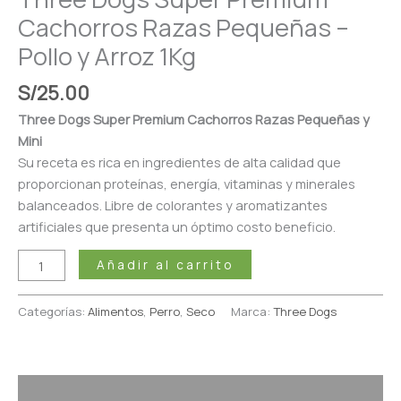
Arroz
Cachorros Razas Pequeñas –
1Kg
Pollo y Arroz 1Kg
cantidad
S/
25.00
Three Dogs Super Premium Cachorros Razas Pequeñas y
Mini
Su receta es rica en ingredientes de alta calidad que
proporcionan proteínas, energía, vitaminas y minerales
balanceados. Libre de colorantes y aromatizantes
artificiales que presenta un óptimo costo beneficio.
Añadir al carrito
Categorías:
Alimentos
,
Perro
,
Seco
Marca:
Three Dogs
Descripción