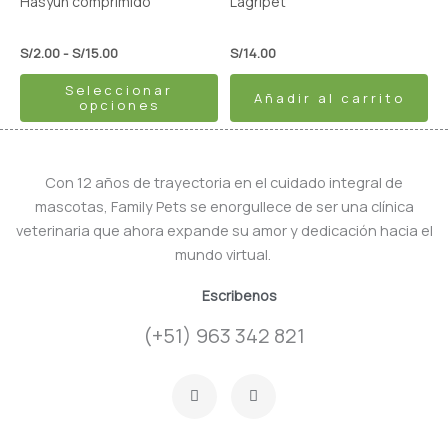
Hasyun comprimido
Lagripet
en
la
S/
2.00
-
S/
15.00
S/
14.00
página
Seleccionar
de
Añadir al carrito
opciones
producto
Con 12 años de trayectoria en el cuidado integral de
mascotas, Family Pets se enorgullece de ser una clínica
veterinaria que ahora expande su amor y dedicación hacia el
mundo virtual.
Escribenos
(+51) 963 342 821
F
I
a
n
c
s
e
t
b
a