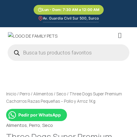
Ir
Lun - Dom: 7:30 AM a 12:00 AM
al
contenido
Av. Guardia Civil Sur 500, Surco
Menú
Búsqueda
de
productos
Three
Dogs
Super
Premium
Inicio
/
Perro
/
Alimentos
/
Seco
/ Three Dogs Super Premium
Cachorros
Cachorros Razas Pequeñas – Pollo y Arroz 1Kg
Razas
Pequeñas
Pedir por WhatsApp
–
Alimentos
,
Perro
,
Seco
Pollo
Three Dogs Super Premium
y