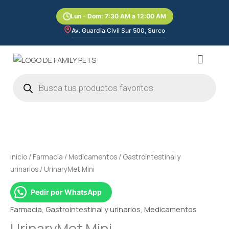
Ir
Lun - Dom: 7:30 AM a 12:00 AM
al
contenido
Av. Guardia Civil Sur 500, Surco
Menú
Búsqueda
de
productos
UrinaryMet
Mini
cantidad
Inicio
/
Farmacia
/
Medicamentos
/
Gastrointestinal y
urinarios
/ UrinaryMet Mini
Pedir por WhatsApp
Farmacia
,
Gastrointestinal y urinarios
,
Medicamentos
UrinaryMet Mini