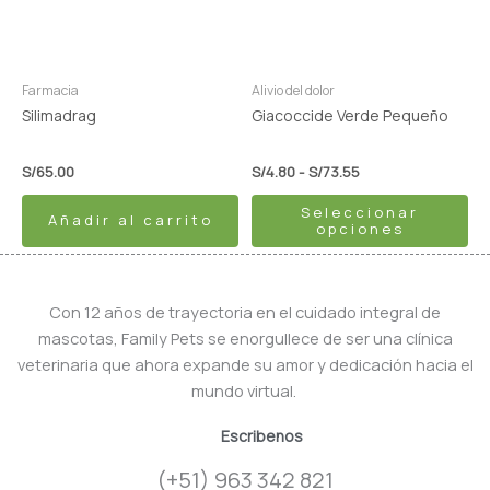
Las
opciones
se
pueden
Farmacia
Alivio del dolor
elegir
Silimadrag
Giacoccide Verde Pequeño
en
la
S/
65.00
S/
4.80
-
S/
73.55
página
Seleccionar
de
Añadir al carrito
opciones
producto
Con 12 años de trayectoria en el cuidado integral de
mascotas, Family Pets se enorgullece de ser una clínica
veterinaria que ahora expande su amor y dedicación hacia el
mundo virtual.
Escribenos
(+51) 963 342 821