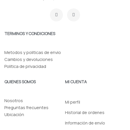
F
I
a
n
c
s
e
t
b
a
o
g
TERMINOS Y CONDICIONES
o
r
k
a
-
m
f
Metodos y politicas de envio
Cambios y devoluciones
Politica de privacidad
QUIENES SOMOS
MI CUENTA
Nosotros
Mi perfil
Preguntas frecuentes
Historial de ordenes
Ubicación
Información de envío