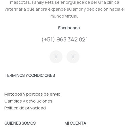
mascotas, Family Pets se enorgullece de ser una clínica
veterinaria que ahora expande su amor y dedicación hacia el
mundo virtual.
Escribenos
(+51) 963 342 821
F
I
a
n
c
s
e
t
b
a
o
g
TERMINOS Y CONDICIONES
o
r
k
a
-
m
f
Metodos y politicas de envio
Cambios y devoluciones
Politica de privacidad
QUIENES SOMOS
MI CUENTA