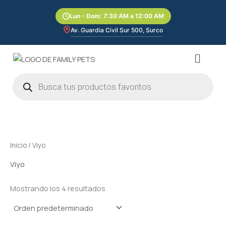
Ir
Lun - Dom: 7:30 AM a 12:00 AM
al
contenido
Av. Guardia Civil Sur 500, Surco
Menú
Búsqueda
de
productos
Inicio
/ Viyo
Viyo
Mostrando los 4 resultados