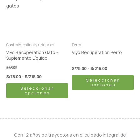
S/75.00
S/75.00
múltiples
múltiples
hasta
hasta
variantes.
variantes.
S/215.00
S/215.00
Las
Las
opciones
opciones
se
se
pueden
pueden
Gastrointestinal y urinarios
Perro
elegir
elegir
Viyo Recuperation Gato –
Viyo Recuperation Perro
en
en
Suplemento Líquido
Nutricional
la
la
S/
75.00
-
S/
215.00
página
página
Valorado
S/
75.00
-
S/
215.00
con
Seleccionar
de
de
5.00
opciones
de 5
producto
producto
Seleccionar
opciones
Con 12 años de trayectoria en el cuidado integral de