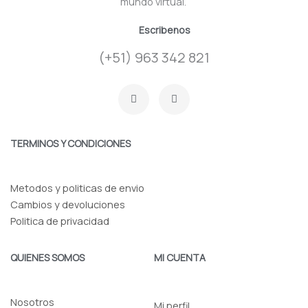
mundo virtual.
Escribenos
(+51) 963 342 821
F
I
a
n
c
s
e
t
b
a
o
g
TERMINOS Y CONDICIONES
o
r
k
a
-
m
f
Metodos y politicas de envio
Cambios y devoluciones
Politica de privacidad
QUIENES SOMOS
MI CUENTA
Nosotros
Mi perfil