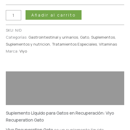
Añadir al carrito
SKU:
N/D
Categorías:
Gastrointestinal y urinarios
,
Gato
,
Suplementos
,
Suplementos y nutricion
,
Tratamientos Especiales
,
Vitaminas
Marca:
Viyo
Descripción
Información adicional
Valoraciones (1)
Suplemento Líquido para Gatos en Recuperación: Viyo
Recuperation Gato
Viyo Recuperation Gato
es un suplemento líquido