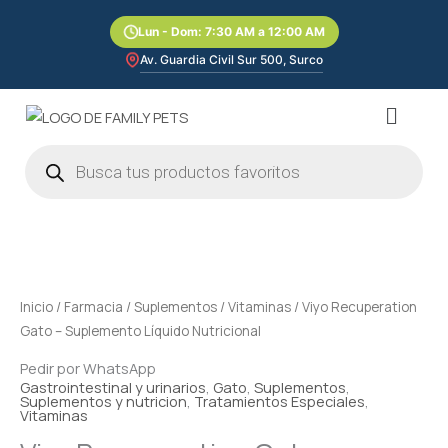
Ir
Lun - Dom: 7:30 AM a 12:00 AM
al
contenido
Av. Guardia Civil Sur 500, Surco
Menú
Búsqueda
de
productos
Rango
Viyo
de
Recuperation
precios:
Gato
desde
–
Inicio
/
Farmacia
/
Suplementos
/
Vitaminas
/ Viyo Recuperation
S/75.00
Suplemento
Gato – Suplemento Líquido Nutricional
hasta
Líquido
S/215.00
Pedir por WhatsApp
Nutricional
Gastrointestinal y urinarios
,
Gato
,
Suplementos
,
cantidad
Suplementos y nutricion
,
Tratamientos Especiales
,
Vitaminas