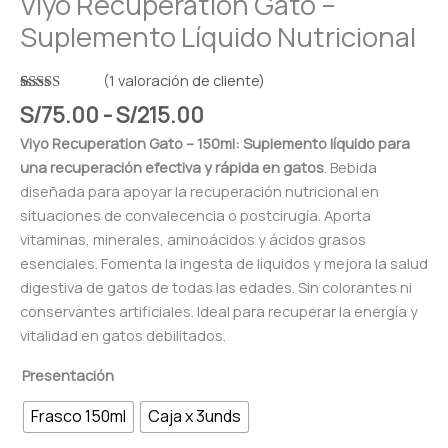
Viyo Recuperation Gato –
Suplemento Líquido Nutricional
(
1
valoración de cliente)
Valorado
1
S/
75.00
-
S/
215.00
con
5.00
de
5 en base a
Viyo Recuperation Gato – 150ml: Suplemento líquido para
valoración
de un
una recuperación efectiva y rápida en gatos
. Bebida
cliente
diseñada para apoyar la recuperación nutricional en
situaciones de convalecencia o postcirugía. Aporta
vitaminas, minerales, aminoácidos y ácidos grasos
esenciales. Fomenta la ingesta de líquidos y mejora la salud
digestiva de gatos de todas las edades. Sin colorantes ni
conservantes artificiales. Ideal para recuperar la energía y
vitalidad en gatos debilitados.
Presentación
Frasco 150ml
Caja x 3unds