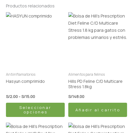
Productos relacionados
Rango
Este
de
producto
precios:
tiene
desde
S/2.00
múltiples
hasta
variantes.
S/15.00
Las
opciones
se
pueden
Antiinflamatorios
Alimentos para felinos
elegir
Hasyun comprimido
Hills PD Feline C/D Multicare
en
Stress 1.8kg
la
S/
2.00
-
S/
15.00
S/
148.00
página
Seleccionar
de
Añadir al carrito
opciones
producto