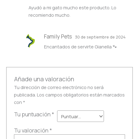
Valorado
Ayudó a mi gato mucho este producto. Lo
con
5
de 5
recomiendo mucho.
Family Pets
30 de septiembre de 2024
Encantados de servirte Gianella 🐾
Añade una valoración
Tu dirección de correo electrónico no será
publicada.
Los campos obligatorios están marcados
con
*
Tu puntuación
*
Tu valoración
*