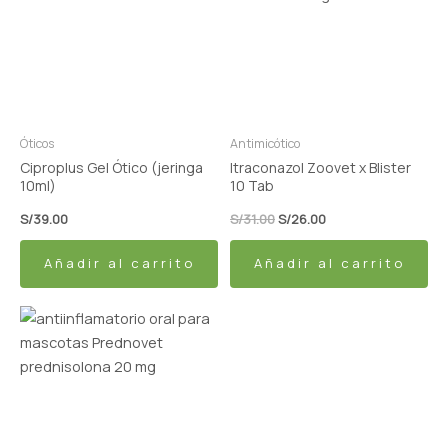
S/31.00.
S/26.00.
Óticos
Antimicótico
Ciproplus Gel Ótico (jeringa
Itraconazol Zoovet x Blister
10ml)
10 Tab
S/
39.00
S/
31.00
S/
26.00
Añadir al carrito
Añadir al carrito