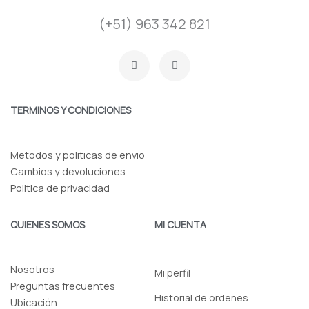
(+51) 963 342 821
F
I
a
n
c
s
e
t
b
a
o
g
TERMINOS Y CONDICIONES
o
r
k
a
-
m
f
Metodos y politicas de envio
Cambios y devoluciones
Politica de privacidad
QUIENES SOMOS
MI CUENTA
Nosotros
Mi perfil
Preguntas frecuentes
Historial de ordenes
Ubicación