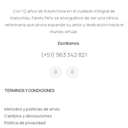
Con 12 años de trayectoria en el cuidado integral de
mascotas, Family Pets se enorgullece de ser una clínica
veterinaria que ahora expande su amor y dedicación hacia el
mundo virtual.
Escribenos
(+51) 963 342 821
F
I
a
n
c
s
e
t
b
a
o
g
TERMINOS Y CONDICIONES
o
r
k
a
-
m
f
Metodos y politicas de envio
Cambios y devoluciones
Politica de privacidad