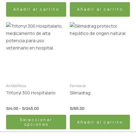
Añadir al carrito
Añadir al carrito
Rango
Este
de
producto
precios:
tiene
desde
S/4.00
múltiples
hasta
variantes.
S/245.00
Las
opciones
se
pueden
Antibióticos
Farmacia
elegir
Tritonyl 300 Hospitalario
Silimadrag
en
la
S/
4.00
-
S/
245.00
S/
65.00
página
Seleccionar
de
Añadir al carrito
opciones
producto