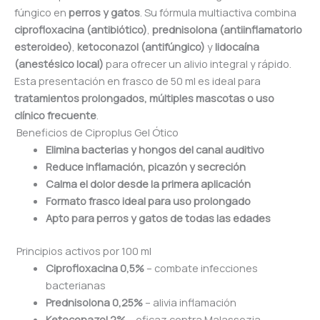
fúngico en
perros y gatos
. Su fórmula multiactiva combina
ciprofloxacina (antibiótico)
,
prednisolona (antiinflamatorio
esteroideo)
,
ketoconazol (antifúngico)
y
lidocaína
(anestésico local)
para ofrecer un alivio integral y rápido.
Esta presentación en frasco de 50 ml es ideal para
tratamientos prolongados, múltiples mascotas o uso
clínico frecuente
.
Beneficios de Ciproplus Gel Ótico
Elimina bacterias y hongos del canal auditivo
Reduce inflamación, picazón y secreción
Calma el dolor desde la primera aplicación
Formato frasco ideal para uso prolongado
Apto para perros y gatos de todas las edades
Principios activos por 100 ml
Ciprofloxacina 0,5%
– combate infecciones
bacterianas
Prednisolona 0,25%
– alivia inflamación
Ketoconazol 2%
– eficaz contra Malassezia