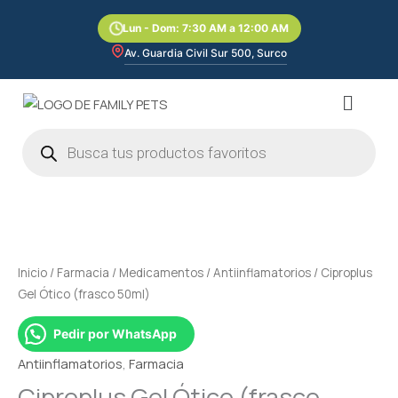
Ir
Lun - Dom: 7:30 AM a 12:00 AM
al
contenido
Av. Guardia Civil Sur 500, Surco
Menú
Búsqueda
de
productos
Inicio
/
Farmacia
/
Medicamentos
/
Antiinflamatorios
/ Ciproplus
Gel Ótico (frasco 50ml)
Pedir por WhatsApp
Antiinflamatorios
,
Farmacia
Ciproplus Gel Ótico (frasco