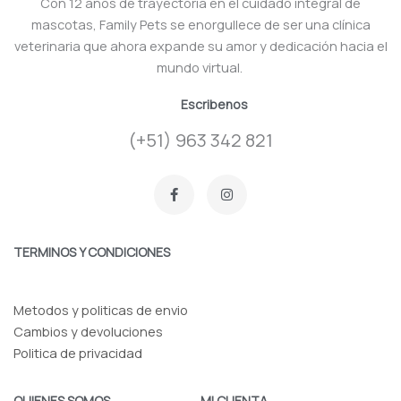
Con 12 años de trayectoria en el cuidado integral de
mascotas, Family Pets se enorgullece de ser una clínica
veterinaria que ahora expande su amor y dedicación hacia el
mundo virtual.
Escribenos
(+51) 963 342 821
F
I
a
n
c
s
e
t
b
a
o
g
TERMINOS Y CONDICIONES
o
r
k
a
-
m
f
Metodos y politicas de envio
Cambios y devoluciones
Politica de privacidad
QUIENES SOMOS
MI CUENTA