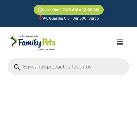
Ir
Lun - Dom: 7:30 AM a 12:00 AM
al
contenido
Av. Guardia Civil Sur 500, Surco
Menú
Búsqueda
de
productos
Brit
Care
Cat
Snack
Superfruits
Chicken
100gr
cantidad