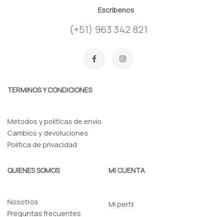
Escribenos
(+51) 963 342 821
F
I
a
n
c
s
e
t
b
a
o
g
TERMINOS Y CONDICIONES
o
r
k
a
-
m
f
Metodos y politicas de envio
Cambios y devoluciones
Politica de privacidad
QUIENES SOMOS
MI CUENTA
Nosotros
Mi perfil
Preguntas frecuentes