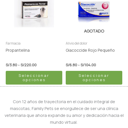
tiene
desde
tiene
desde
S/3.80
S/6.80
múltiples
múltiples
hasta
hasta
variantes.
variantes.
S/220.00
S/104.00
Las
Las
opciones
opciones
AGOTADO
se
se
pueden
pueden
Farmacia
Alivio del dolor
elegir
elegir
Propantelina
Giacoccide Rojo Pequeño
en
en
la
la
S/
3.80
-
S/
220.00
S/
6.80
-
S/
104.00
página
página
Seleccionar
Seleccionar
de
de
opciones
opciones
producto
producto
Con 12 años de trayectoria en el cuidado integral de
mascotas, Family Pets se enorgullece de ser una clínica
veterinaria que ahora expande su amor y dedicación hacia el
mundo virtual.