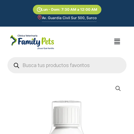
Ir
Lun - Dom: 7:30 AM a 12:00 AM
al
contenido
Av. Guardia Civil Sur 500, Surco
Menú
Búsqueda
de
productos
Arthromax
250ml
cantidad