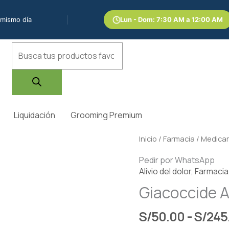
 mismo día
Lun - Dom: 7:30 AM a 12:00 AM
Búsqueda
de
productos
Liquidación
Grooming Premium
Giacoccide
Inicio
/
Farmacia
/
Medica
Amarillo
Pedir por WhatsApp
Pequeño
Alivio del dolor
,
Farmacia
cantidad
Giacoccide 
S/
50.00
-
S/
245