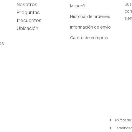
Nosotros
Sus
Mi perfil
cor
Preguntas
Historial de ordenes
tie
frecuentes
Información de envío
Ubicación
Carrito de compras
es
Política de
Terminos 