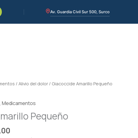
Av. Guardia Civil Sur 500, Surco
Rango
mentos
/
Alivio del dolor
/ Giacoccide Amarillo Pequeño
de
precios:
,
Medicamentos
desde
Amarillo Pequeño
S/50.00
hasta
.00
S/245.00