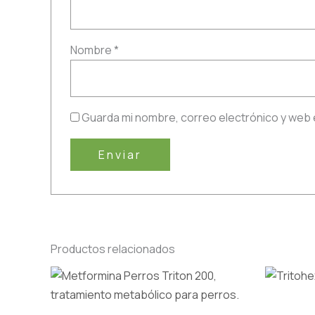
Nombre
*
Guarda mi nombre, correo electrónico y web 
Productos relacionados
Este
producto
tiene