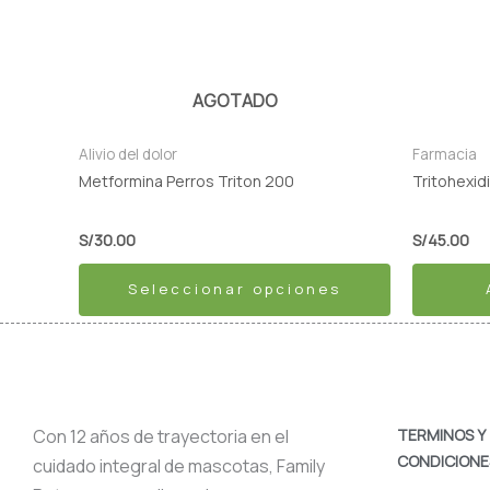
múltiples
variantes.
Las
AGOTADO
opciones
se
Alivio del dolor
Farmacia
pueden
Metformina Perros Triton 200
Tritohexid
elegir
en
S/
30.00
S/
45.00
la
Seleccionar opciones
página
de
producto
Con 12 años de trayectoria en el
TERMINOS Y
CONDICIONE
cuidado integral de mascotas, Family