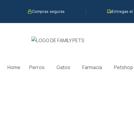
Ir
al
Compras seguras
Entregas el
contenido
Home
Perros
Gatos
Farmacia
Petshop