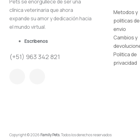
Pets se enorgullece de ser una
clínica veterinaria que ahora
Metodos y
expande su amor y dedicación hacia
politicas de
el mundo virtual.
envio
Cambios y
Escribenos
devolucion
Politica de
(+51) 963 342 821
privacidad
F
I
a
n
c
s
e
t
b
a
Copyright © 2026
Family Pets.
Todos los derechos reservados