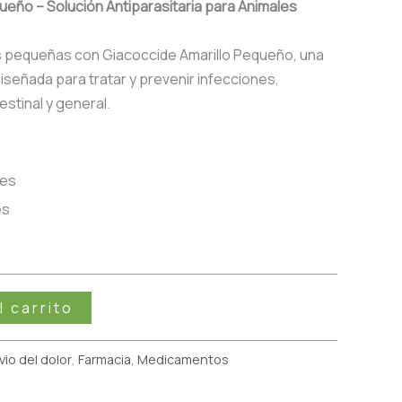
ueño – Solución Antiparasitaria para Animales
 pequeñas con Giacoccide Amarillo Pequeño, una
diseñada para tratar y prevenir infecciones,
estinal y general.
des
es
l carrito
ivio del dolor
,
Farmacia
,
Medicamentos