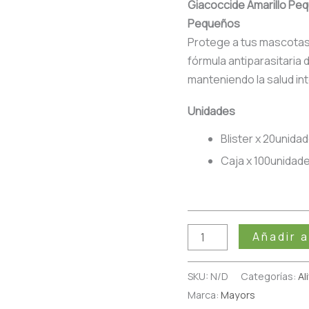
Giacoccide Amarillo Peq
Pequeños
Protege a tus mascotas
fórmula antiparasitaria 
manteniendo la salud int
Unidades
Blister x 20unida
Caja x 100unidad
Añadir a
SKU:
N/D
Categorías:
Al
Marca:
Mayors