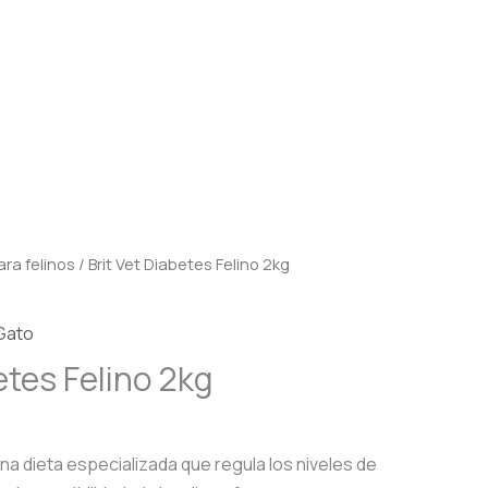
ra felinos
/ Brit Vet Diabetes Felino 2kg
Gato
etes Felino 2kg
una dieta especializada que regula los niveles de