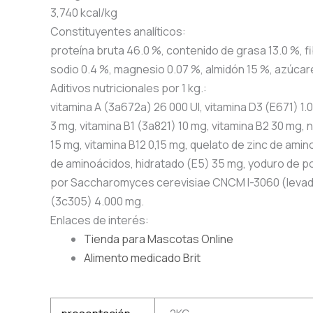
3,740 kcal/kg
Constituyentes analíticos:
proteína bruta 46.0 %, contenido de grasa 13.0 %, fi
sodio 0.4 %, magnesio 0.07 %, almidón 15 %, azúcare
Aditivos nutricionales por 1 kg.:
vitamina A (3a672a) 26 000 UI, vitamina D3 (E671) 1.
3 mg, vitamina B1 (3a821) 10 mg, vitamina B2 30 mg,
15 mg, vitamina B12 0,15 mg, quelato de zinc de am
de aminoácidos, hidratado (E5) 35 mg, yoduro de po
por Saccharomyces cerevisiae CNCM I-3060 (levadura
(3c305) 4.000 mg.
Enlaces de interés:
Tienda para Mascotas Online
Alimento medicado Brit