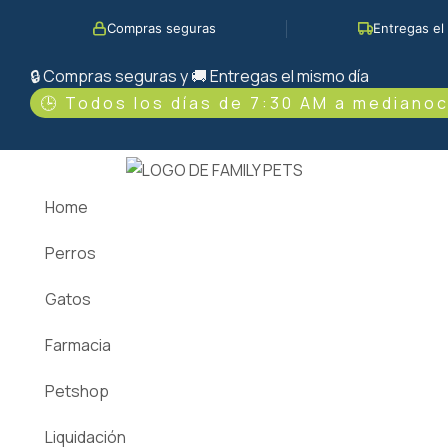
Ir
Búsqueda
Compras seguras
Entregas el
al
de
contenido
productos
🔒 Compras seguras y 🚚 Entregas el mismo día
🕒 Todos los días de 7:30 AM a medianoc
Home
Perros
Gatos
Farmacia
Petshop
Liquidación