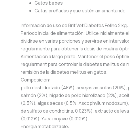
Gatos bebes
Gatas preñadas y que estén amamantando
Información de uso de Brit Vet Diabetes Felino 2 kg:
Período inicial de alimentación: Utilice inicialment
dividirse en varias porciones y servirse en interva
regularmente para obtener la dosis de insulina ópt
Alimentación a largo plazo: Mantener el peso óptimo
regularment para controlar la diabetes mellitus de 
remisión de la diabetes mellitus en gatos.
Composición:
pollo deshidratado (48%), arvejas amarillas (20%), 
salmón (2%), hígado de pollo hidrolizado (2%), aceit
(0,5%), algas secas (0,5%, Ascophyllum nodosum), 
de sulfato de condroitina, 0,023%), extracto de lev
(0,012%), Yuca mojave (0,012%).
Energía metabolizable: