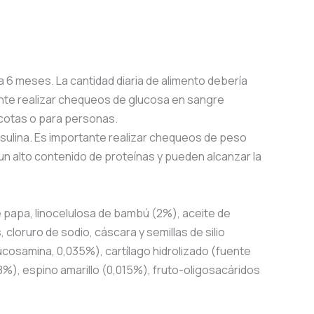
ta 6 meses. La cantidad diaria de alimento debería
tante realizar chequeos de glucosa en sangre
scotas o para personas.
insulina. Es importante realizar chequeos de peso
 un alto contenido de proteínas y pueden alcanzar la
de papa, linocelulosa de bambú (2%), aceite de
cloruro de sodio, cáscara y semillas de silio
cosamina, 0,035%), cartílago hidrolizado (fuente
8%), espino amarillo (0,015%), fruto-oligosacáridos