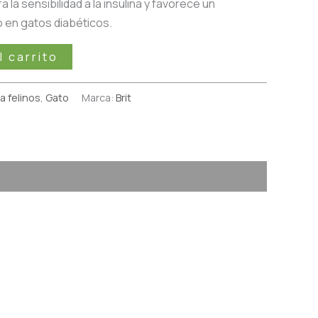
 la sensibilidad a la insulina y favorece un
 en gatos diabéticos.
l carrito
a felinos
,
Gato
Marca:
Brit