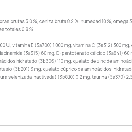
bras brutas 3.0 %, ceniza bruta 8.2 %, humedad 10 %, omega 3 0
s totales 0.8 %.
000 UI, vitamina E (3a700) 1.000 mg, vitamina C (3a312) 300 mg,
 niacinamida (3a315) 60 mg, D-pantotenato cálcico (3a841) 60 
inoácidos hidratado (3b606) 110 mg, quelato de zinc de aminoá
tasio (3b201) 3 mg, quelato cúprico de aminoácidos, hidratad
 selenizada inactivada) (3b8.10) 0.2 mg, taurina (3a370) 2.3