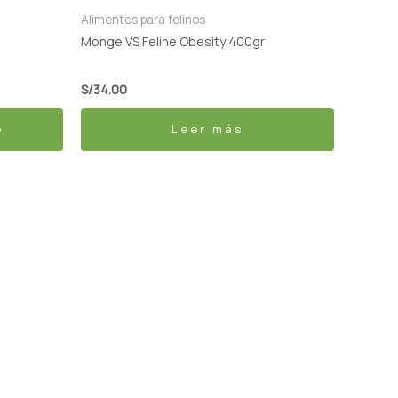
Alimentos para felinos
Monge VS Feline Obesity 400gr
S/
34.00
o
Leer más
Shop for your Pet