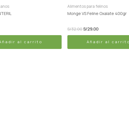
ianos
Alimentos para felinos
TERIL
Monge VS Feline Oxalate 400gr
S/
32.00
S/
29.00
Añadir al carrito
Añadir al carrit