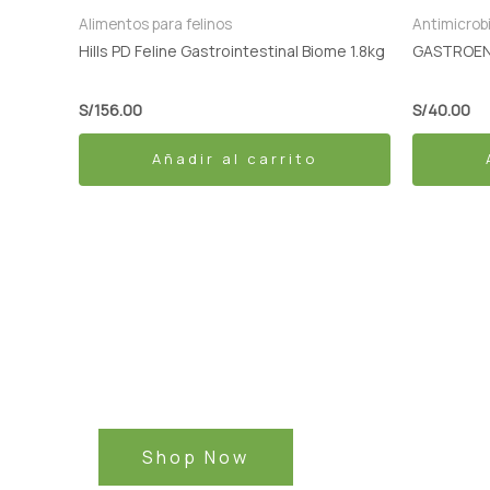
Alimentos para felinos
Antimicrob
Hills PD Feline Gastrointestinal Biome 1.8kg
GASTROEN
S/
156.00
S/
40.00
Añadir al carrito
BUY 1 GET 1
Save 50% Off
Safe and effective products.
Shop Now