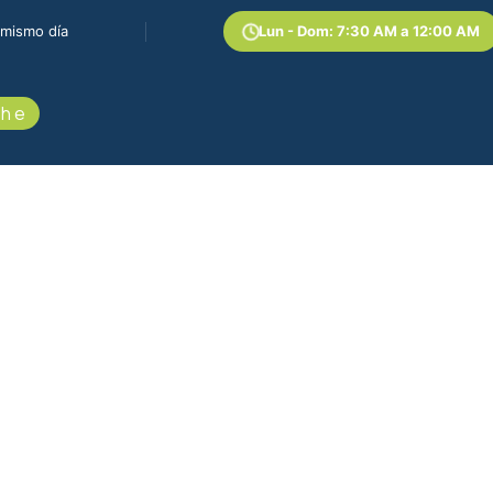
 mismo día
Lun - Dom: 7:30 AM a 12:00 AM
he​