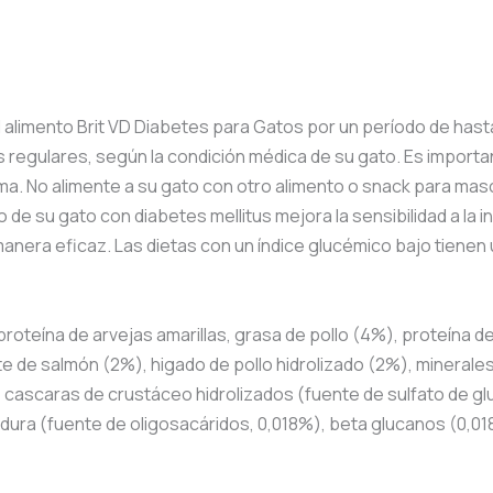
e el alimento Brit VD Diabetes para Gatos por un período de has
los regulares, según la condición médica de su gato. Es impor
ima. No alimente a su gato con otro alimento o snack para ma
 de su gato con diabetes mellitus mejora la sensibilidad a la 
manera eficaz. Las dietas con un índice glucémico bajo tienen
proteína de arvejas amarillas, grasa de pollo (4%), proteína 
e de salmón (2%), higado de pollo hidrolizado (2%), minerales, 
cascaras de crustáceo hidrolizados (fuente de sulfato de glu
adura (fuente de oligosacáridos, 0,018%), beta glucanos (0,01