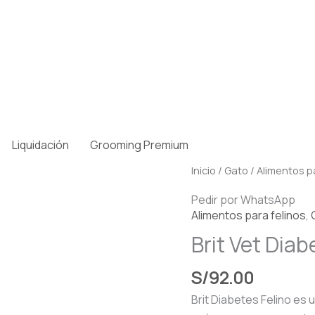
Liquidación
Grooming Premium
Brit
Inicio
/
Gato
/
Alimentos pa
Vet
Pedir por WhatsApp
Diabetes
Alimentos para felinos
,
Felino
Brit Vet Diab
2kg
cantidad
S/
92.00
Brit Diabetes Felino es 