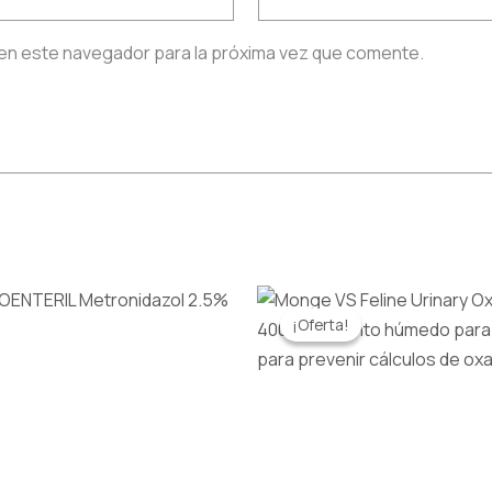
en este navegador para la próxima vez que comente.
El
El
precio
precio
¡Oferta!
¡Oferta!
original
actual
era:
es:
S/32.00.
S/29.00.