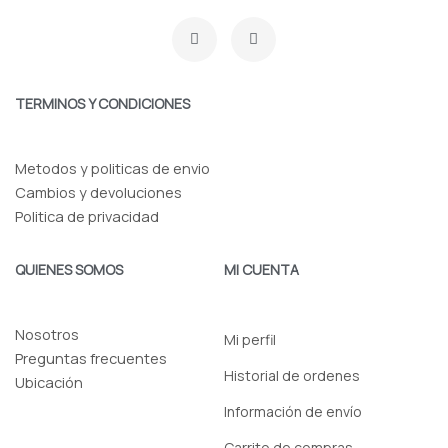
F
I
a
n
c
s
e
t
b
a
o
g
TERMINOS Y CONDICIONES
o
r
k
a
-
m
f
Metodos y politicas de envio
Cambios y devoluciones
Politica de privacidad
QUIENES SOMOS
MI CUENTA
Nosotros
Mi perfil
Preguntas frecuentes
Historial de ordenes
Ubicación
Información de envío
Carrito de compras