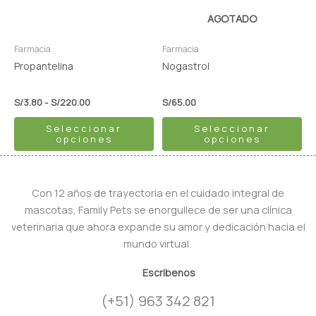
opciones
opciones
AGOTADO
se
se
pueden
pueden
Farmacia
Farmacia
elegir
elegir
Propantelina
Nogastrol
en
en
la
la
S/
3.80
-
S/
220.00
S/
65.00
página
página
Seleccionar
Seleccionar
de
de
opciones
opciones
producto
producto
Con 12 años de trayectoria en el cuidado integral de
mascotas, Family Pets se enorgullece de ser una clínica
veterinaria que ahora expande su amor y dedicación hacia el
mundo virtual.
Escribenos
(+51) 963 342 821