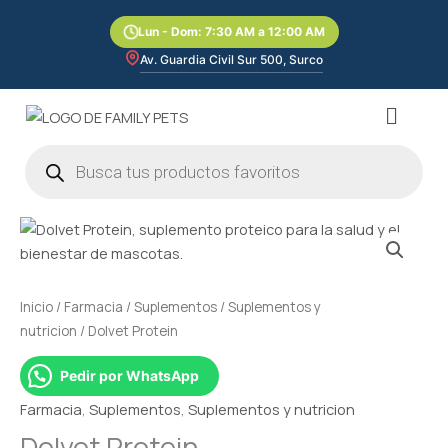
Ir
Lun - Dom: 7:30 AM a 12:00 AM
al
contenido
Av. Guardia Civil Sur 500, Surco
Menú
Búsqueda
de
productos
Dolvet
Protein
cantidad
Inicio
/
Farmacia
/
Suplementos
/
Suplementos y
nutricion
/ Dolvet Protein
Pedir por WhatsApp
Farmacia
,
Suplementos
,
Suplementos y nutricion
Dolvet Protein