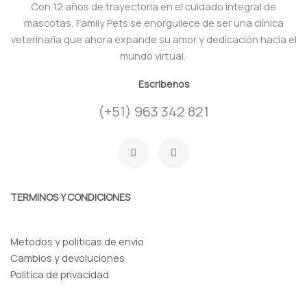
Con 12 años de trayectoria en el cuidado integral de
mascotas, Family Pets se enorgullece de ser una clínica
veterinaria que ahora expande su amor y dedicación hacia el
mundo virtual.
Escribenos
(+51) 963 342 821
F
I
a
n
c
s
e
t
b
a
o
g
TERMINOS Y CONDICIONES
o
r
k
a
-
m
f
Metodos y politicas de envio
Cambios y devoluciones
Politica de privacidad