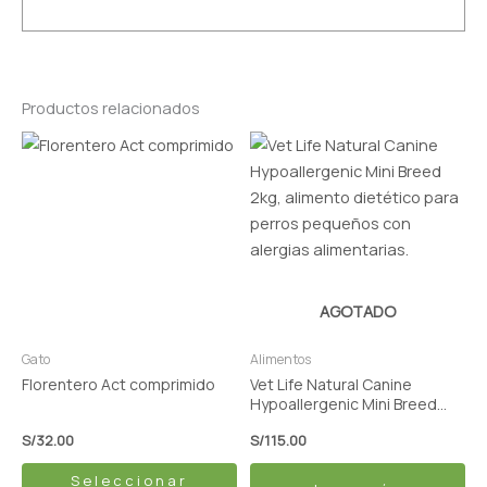
Productos relacionados
Este
producto
tiene
múltiples
variantes.
Las
opciones
AGOTADO
se
pueden
Gato
Alimentos
elegir
Florentero Act comprimido
Vet Life Natural Canine
en
Hypoallergenic Mini Breed
2kg
la
S/
32.00
S/
115.00
página
Seleccionar
de