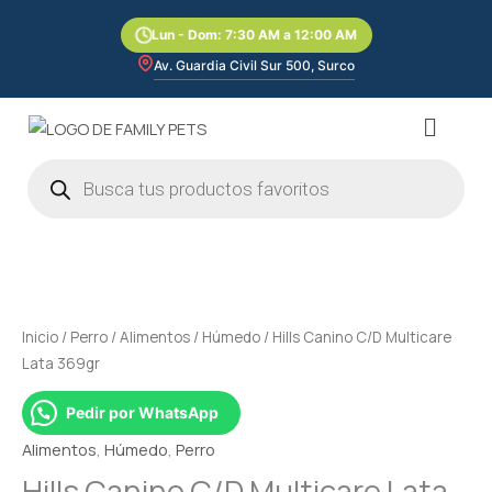
Ir
Lun - Dom: 7:30 AM a 12:00 AM
al
contenido
Av. Guardia Civil Sur 500, Surco
Menú
Búsqueda
de
productos
Hills
Canino
C/D
Multicare
Inicio
/
Perro
/
Alimentos
/
Húmedo
/ Hills Canino C/D Multicare
Lata
Lata 369gr
369gr
cantidad
Pedir por WhatsApp
Alimentos
,
Húmedo
,
Perro
Hills Canino C/D Multicare Lata