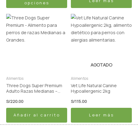
Leer más
opciones
producto
AGOTADO
Alimentos
Alimentos
Three Dogs Super Premium
Vet Life Natural Canine
Adulto Razas Medianas –
Hypoallergenic 2kg
Carne y Arroz 15kg
S/
220.00
S/
115.00
Añadir al carrito
Leer más