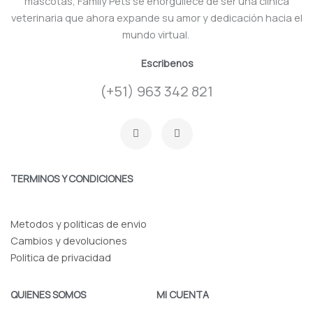
mascotas, Family Pets se enorgullece de ser una clínica
veterinaria que ahora expande su amor y dedicación hacia el
mundo virtual.
Escribenos
(+51) 963 342 821
F
I
a
n
c
s
e
t
b
a
o
g
TERMINOS Y CONDICIONES
o
r
k
a
-
m
f
Metodos y politicas de envio
Cambios y devoluciones
Politica de privacidad
QUIENES SOMOS
MI CUENTA