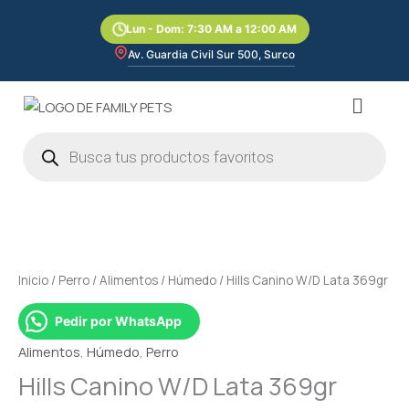
Ir
Lun - Dom: 7:30 AM a 12:00 AM
al
contenido
Av. Guardia Civil Sur 500, Surco
Menú
Búsqueda
de
productos
Hills
Canino
W/D
Lata
Inicio
/
Perro
/
Alimentos
/
Húmedo
/ Hills Canino W/D Lata 369gr
369gr
cantidad
Pedir por WhatsApp
Alimentos
,
Húmedo
,
Perro
Hills Canino W/D Lata 369gr