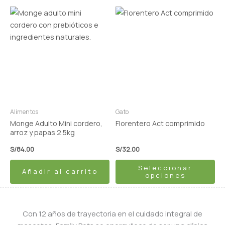
Este
producto
tiene
múltiples
variantes.
Las
opciones
se
pueden
Alimentos
Gato
elegir
Monge Adulto Mini cordero,
Florentero Act comprimido
en
arroz y papas 2.5kg
la
S/
84.00
S/
32.00
página
Seleccionar
de
Añadir al carrito
opciones
producto
Con 12 años de trayectoria en el cuidado integral de