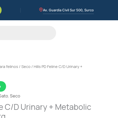
Av. Guardia Civil Sur 500, Surco
ra felinos
/
Seco
/ Hills PD Feline C/D Urinary +
p
Gato
,
Seco
ne C/D Urinary + Metabolic
kg