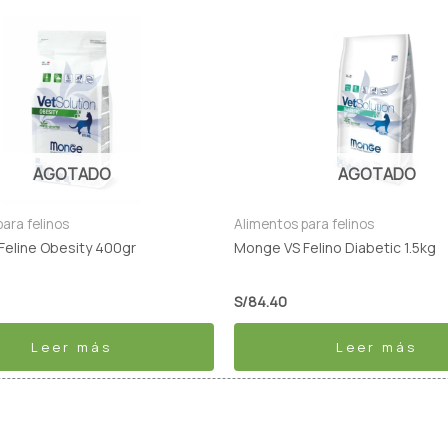
AGOTADO
AGOTADO
ara felinos
Alimentos para felinos
Feline Obesity 400gr
Monge VS Felino Diabetic 1.5kg
S/
84.40
Leer más
Leer más