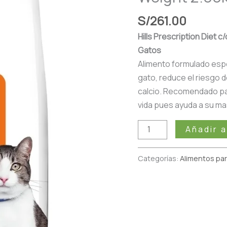
2.88kg
S/
261.00
cantidad
Hills Prescription Diet 
Gatos
Alimento formulado espe
gato, reduce el riesgo d
calcio. Recomendado par
vida pues ayuda a su ma
Añadir a
Categorías:
Alimentos par