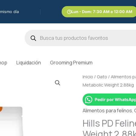
 mismo día
Lun - Dom: 7:30 AM a 12:00 AM
Búsqueda
de
productos
hop
Liquidación
Grooming Premium
Hills
Inicio
/
Gato
/
Alimentos pa
PD
Metabolic Weight 2.88kg
Feline
Pedir por WhatsAp
C/D
Urinary
Alimentos para felinos
,
+
Hills PD Feli
Metabolic
Weight 2.88
Weight