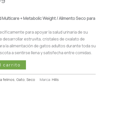
c/d Multicare + Metabolic Weight / Alimento Seco para
cíficamente para apoyar la salud urinaria de su
e desarrollar estruvita, cristales de oxalato de
a la alimentación de gatos adultos durante toda su
scota a sentirse llena y satisfecha entre comidas.
l carrito
a felinos
,
Gato
,
Seco
Marca:
Hills