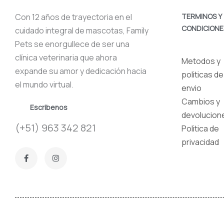
Con 12 años de trayectoria en el
TERMINOS Y
CONDICIONE
cuidado integral de mascotas, Family
Pets se enorgullece de ser una
clínica veterinaria que ahora
Metodos y
expande su amor y dedicación hacia
politicas de
el mundo virtual.
envio
Cambios y
Escribenos
devolucion
(+51) 963 342 821
Politica de
privacidad
F
I
a
n
c
s
e
t
b
a
o
g
o
r
k
a
-
m
f