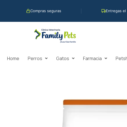
Ir
al
Compras seguras
Entregas el
contenido
Home
Perros
Gatos
Farmacia
Pets