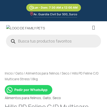
Ir
Lun - Dom: 7:30 AM a 12:00 AM
al
contenido
Av. Guardia Civil Sur 500, Surco
Menú
Búsqueda
de
productos
Hills
PD
Feline
C/D
Inicio
/
Gato
/
Alimentos para felinos
/
Seco
/ Hills PD Feline C/D
Multicare
Multicare Stress 1.8kg
Stress
1.8kg
Pedir por WhatsApp
cantidad
Alimentos para felinos
,
Gato
,
Seco
Hills PD Feline C/D Multicare