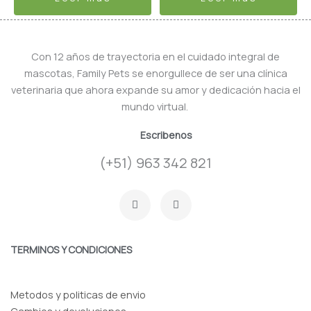
Con 12 años de trayectoria en el cuidado integral de
mascotas, Family Pets se enorgullece de ser una clínica
veterinaria que ahora expande su amor y dedicación hacia el
mundo virtual.
Escribenos
(+51) 963 342 821
F
I
a
n
c
s
e
t
b
a
o
g
TERMINOS Y CONDICIONES
o
r
k
a
-
m
f
Metodos y politicas de envio