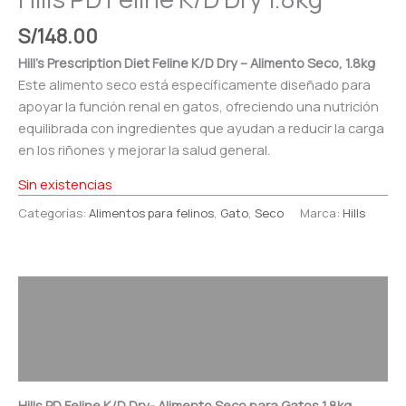
S/
148.00
Hill’s Prescription Diet Feline K/D Dry – Alimento Seco, 1.8kg
Este alimento seco está específicamente diseñado para
apoyar la función renal en gatos, ofreciendo una nutrición
equilibrada con ingredientes que ayudan a reducir la carga
en los riñones y mejorar la salud general.
Sin existencias
Categorías:
Alimentos para felinos
,
Gato
,
Seco
Marca:
Hills
Descripción
Información adicional
Valoraciones (0)
Hills PD Feline K/D Dry- Alimento Seco para Gatos 1.8kg