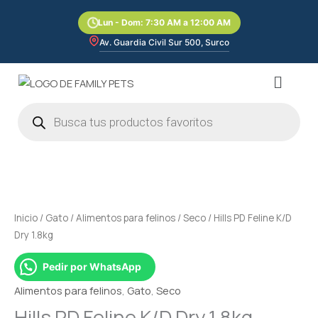
Ir
Lun - Dom: 7:30 AM a 12:00 AM
al
contenido
Av. Guardia Civil Sur 500, Surco
Menú
Búsqueda
de
productos
Inicio
/
Gato
/
Alimentos para felinos
/
Seco
/ Hills PD Feline K/D
Dry 1.8kg
Pedir por WhatsApp
Alimentos para felinos
,
Gato
,
Seco
Hills PD Feline K/D Dry 1.8kg