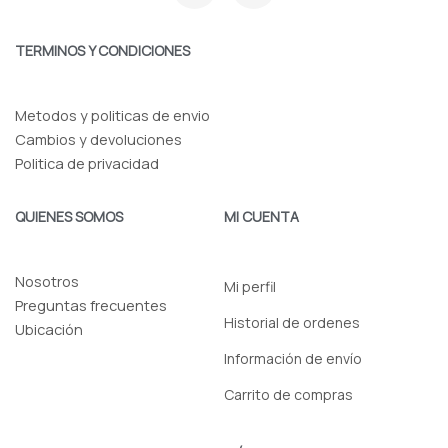
c
s
e
t
b
a
o
g
TERMINOS Y CONDICIONES
o
r
k
a
-
m
f
Metodos y politicas de envio
Cambios y devoluciones
Politica de privacidad
QUIENES SOMOS
MI CUENTA
Nosotros
Mi perfil
Preguntas frecuentes
Historial de ordenes
Ubicación
Información de envío
Carrito de compras