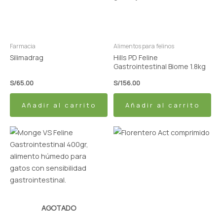
Farmacia
Alimentos para felinos
Silimadrag
Hills PD Feline
Gastrointestinal Biome 1.8kg
S/
65.00
S/
156.00
Añadir al carrito
Añadir al carrito
Este
producto
tiene
múltiples
variantes.
Las
opciones
AGOTADO
se