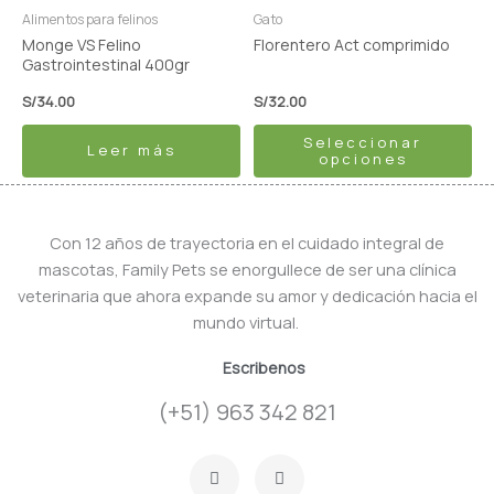
pueden
Alimentos para felinos
Gato
elegir
Monge VS Felino
Florentero Act comprimido
en
Gastrointestinal 400gr
la
S/
34.00
S/
32.00
página
Seleccionar
de
Leer más
opciones
producto
Con 12 años de trayectoria en el cuidado integral de
mascotas, Family Pets se enorgullece de ser una clínica
veterinaria que ahora expande su amor y dedicación hacia el
mundo virtual.
Escribenos
(+51) 963 342 821
F
I
a
n