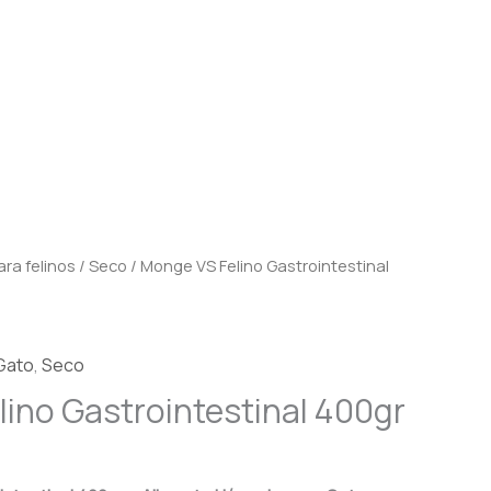
ra felinos
/
Seco
/ Monge VS Felino Gastrointestinal
Gato
,
Seco
ino Gastrointestinal 400gr