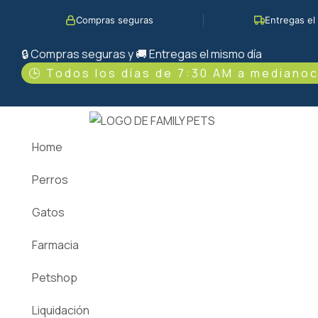
Ir
Búsqueda
Compras seguras
Entregas el
al
de
contenido
productos
🔒 Compras seguras y 🚚 Entregas el mismo día
🕒 Todos los días de 7:30 AM a medianoc
Home
Perros
Gatos
Farmacia
Petshop
Liquidación