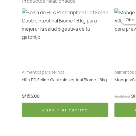
Productos relacionados
El
pr
¡Ofert
¡Ofert
or
er
S/
Alimentos para felinos
Alimentos p
Hills PD Feline Gastrointestinal Biome 1.8kg
Monge VS 
S/
156.00
S/
32.00
S/
Añadir al carrito
BUY 1 GET 1