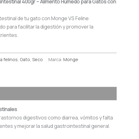
intestinal 400gr – Alimento Húmedo para Gatos con
testinal de tu gato con Monge VS Feline
o para facilitar la digestión y promover la
rientes.
a felinos
,
Gato
,
Seco
Marca:
Monge
stinales
astornos digestivos como diarrea, vómitos y falta
entes y mejorar la salud gastrointestinal general.