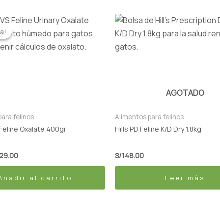
El
ecio
precio
a!
a!
iginal
actual
a:
es:
32.00.
S/29.00.
AGOTADO
ara felinos
Alimentos para felinos
Feline Oxalate 400gr
Hills PD Feline K/D Dry 1.8kg
29.00
S/
148.00
Añadir al carrito
Leer más