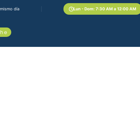
 mismo día
Lun - Dom: 7:30 AM a 12:00 AM
he​