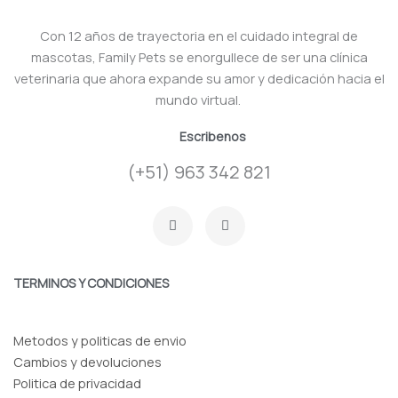
Con 12 años de trayectoria en el cuidado integral de
mascotas, Family Pets se enorgullece de ser una clínica
veterinaria que ahora expande su amor y dedicación hacia el
mundo virtual.
Escribenos
(+51) 963 342 821
F
I
a
n
c
s
e
t
b
a
o
g
TERMINOS Y CONDICIONES
o
r
k
a
-
m
f
Metodos y politicas de envio
Cambios y devoluciones
Politica de privacidad