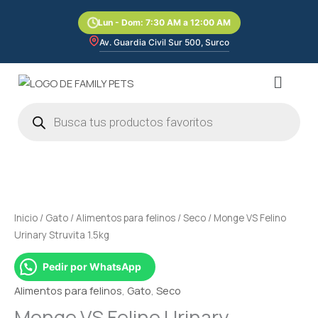
Ir
Lun - Dom: 7:30 AM a 12:00 AM
al
contenido
Av. Guardia Civil Sur 500, Surco
Menú
Búsqueda
de
productos
Inicio
/
Gato
/
Alimentos para felinos
/
Seco
/ Monge VS Felino
Urinary Struvita 1.5kg
Pedir por WhatsApp
Alimentos para felinos
,
Gato
,
Seco
Monge VS Felino Urinary