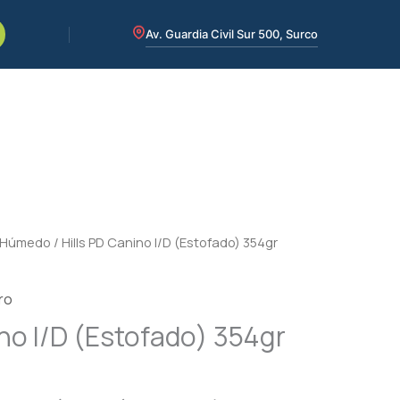
Av. Guardia Civil Sur 500, Surco
Húmedo
/ Hills PD Canino I/D (Estofado) 354gr
ro
ino I/D (Estofado) 354gr