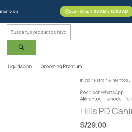
 mismo día
Lun - Dom: 7:30 AM a 12:00 AM
Búsqueda
de
productos
Liquidación
Grooming Premium
Hills
Inicio
/
Perro
/
Alimentos
/
PD
Pedir por WhatsApp
Canino
Alimentos
,
Húmedo
,
Per
I/D
Hills PD Can
(Estofado)
354gr
S/
29.00
cantidad