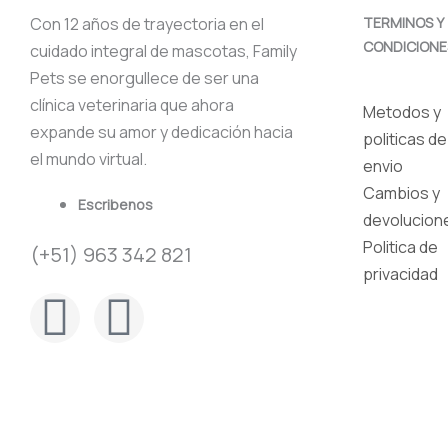
Con 12 años de trayectoria en el
TERMINOS Y
CONDICIONE
cuidado integral de mascotas, Family
Pets se enorgullece de ser una
clínica veterinaria que ahora
Metodos y
expande su amor y dedicación hacia
politicas de
el mundo virtual.
envio
Cambios y
Escribenos
devolucion
Politica de
(+51) 963 342 821
privacidad
F
I
a
n
c
s