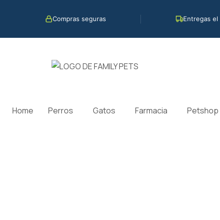
Ir
al
Compras seguras
Entregas el
contenido
Home
Perros
Gatos
Farmacia
Petshop