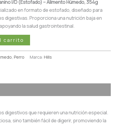
 Canino I/D (Estofado) – Alimento Húmedo, 354g
alizado en formato de estofado, diseñado para
es digestivas. Proporciona una nutrición baja en
, apoyando la salud gastrointestinal.
l carrito
úmedo
,
Perro
Marca:
Hills
os digestivos que requieren una nutrición especial.
osa, sino también fácil de digerir, promoviendo la