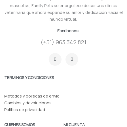
mascotas, Family Pets se enorgullece de ser una clínica
veterinaria que ahora expande su amor y dedicación hacia el
mundo virtual.
Escribenos
(+51) 963 342 821
F
I
a
n
c
s
e
t
b
a
o
g
TERMINOS Y CONDICIONES
o
r
k
a
-
m
f
Metodos y politicas de envio
Cambios y devoluciones
Politica de privacidad
QUIENES SOMOS
MI CUENTA