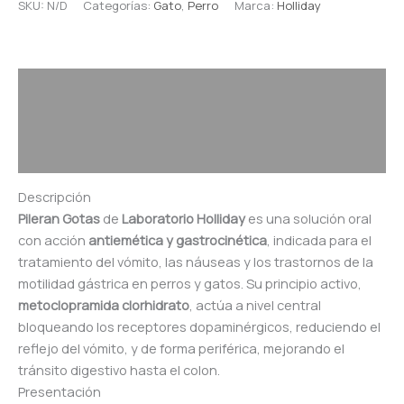
SKU:
N/D
Categorías:
Gato
,
Perro
Marca:
Holliday
Descripción
Información adicional
Valoraciones (0)
Descripción
Pileran Gotas
de
Laboratorio Holliday
es una solución oral
con acción
antiemética y gastrocinética
, indicada para el
tratamiento del vómito, las náuseas y los trastornos de la
motilidad gástrica en perros y gatos. Su principio activo,
metoclopramida clorhidrato
, actúa a nivel central
bloqueando los receptores dopaminérgicos, reduciendo el
reflejo del vómito, y de forma periférica, mejorando el
tránsito digestivo hasta el colon.
Presentación