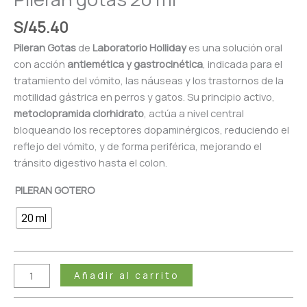
S/
45.40
Pileran Gotas
de
Laboratorio Holliday
es una solución oral
con acción
antiemética y gastrocinética
, indicada para el
tratamiento del vómito, las náuseas y los trastornos de la
motilidad gástrica en perros y gatos. Su principio activo,
metoclopramida clorhidrato
, actúa a nivel central
bloqueando los receptores dopaminérgicos, reduciendo el
reflejo del vómito, y de forma periférica, mejorando el
tránsito digestivo hasta el colon.
PILERAN GOTERO
20 ml
Añadir al carrito