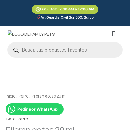
Ir
Lun - Dom: 7:30 AM a 12:00 AM
al
contenido
Av. Guardia Civil Sur 500, Surco
Menú
Búsqueda
de
productos
Pileran
gotas
20
ml
cantidad
Inicio
/
Perro
/ Pileran gotas 20 ml
Pedir por WhatsApp
Gato
,
Perro
Pileran gotas 20 ml