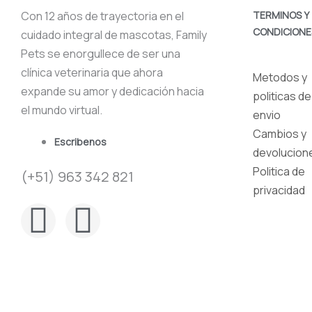
Con 12 años de trayectoria en el
TERMINOS Y
CONDICIONE
cuidado integral de mascotas, Family
Pets se enorgullece de ser una
clínica veterinaria que ahora
Metodos y
expande su amor y dedicación hacia
politicas de
el mundo virtual.
envio
Cambios y
Escribenos
devolucion
Politica de
(+51) 963 342 821
privacidad
F
I
a
n
c
s