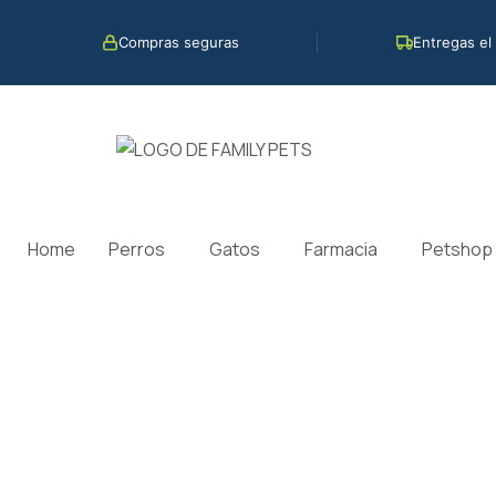
Ir
al
Compras seguras
Entregas el
contenido
Home
Perros
Gatos
Farmacia
Petshop