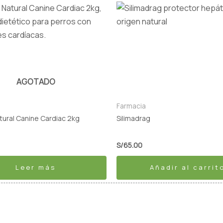
AGOTADO
Farmacia
atural Canine Cardiac 2kg
Silimadrag
S/
65.00
Leer más
Añadir al carrit