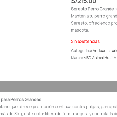
S/
215.00
Seresto Perro Grande > 
Mantén a tu perro grand
Seresto, ofreciendo pro
mascota.
Sin existencias
Categorías:
Antiparasitar
Marca:
MSD Animal Health
io para Perros Grandes
itario que ofrece protección continua contra pulgas, garrapa
 de 8 kg, este collar libera de forma segura y controlada dos