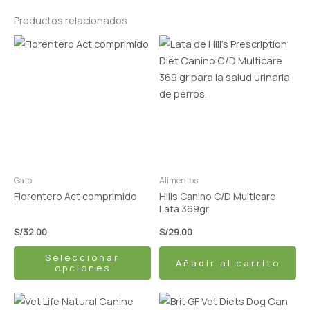
Productos relacionados
Este
producto
tiene
múltiples
variantes.
Las
opciones
se
pueden
Gato
Alimentos
elegir
Florentero Act comprimido
Hills Canino C/D Multicare
en
Lata 369gr
la
S/
32.00
S/
29.00
página
Seleccionar
de
Añadir al carrito
opciones
producto