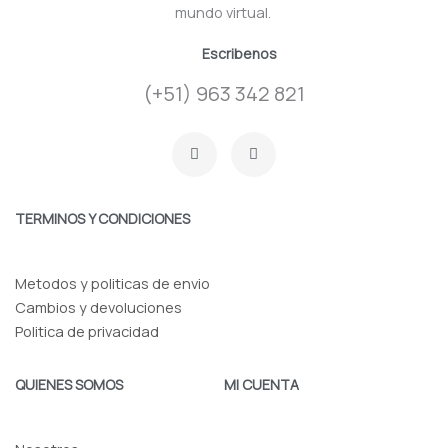
mundo virtual.
Escribenos
(+51) 963 342 821
F
I
a
n
c
s
e
t
b
a
o
g
TERMINOS Y CONDICIONES
o
r
k
a
-
m
f
Metodos y politicas de envio
Cambios y devoluciones
Politica de privacidad
QUIENES SOMOS
MI CUENTA