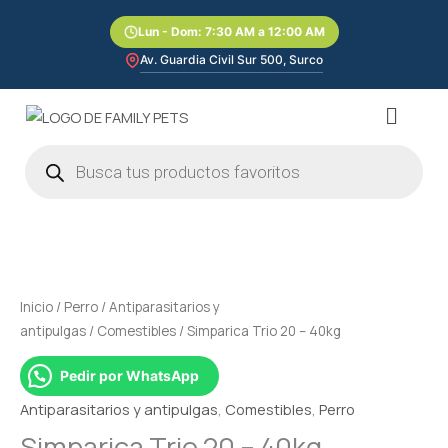
Ir
Lun - Dom: 7:30 AM a 12:00 AM
al
contenido
Av. Guardia Civil Sur 500, Surco
Menú
Búsqueda
de
productos
Rango
Simparica
de
Trio
precios:
20
desde
–
Inicio
/
Perro
/
Antiparasitarios y
S/114.00
40kg
antipulgas
/
Comestibles
/ Simparica Trio 20 – 40kg
hasta
cantidad
S/341.00
Pedir por WhatsApp
Antiparasitarios y antipulgas
,
Comestibles
,
Perro
Simparica Trio 20 – 40kg