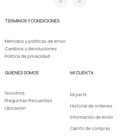
a
n
c
s
e
t
b
a
o
g
TERMINOS Y CONDICIONES
o
r
k
a
-
m
f
Metodos y politicas de envio
Cambios y devoluciones
Politica de privacidad
QUIENES SOMOS
MI CUENTA
Nosotros
Mi perfil
Preguntas frecuentes
Historial de ordenes
Ubicación
Información de envío
Carrito de compras