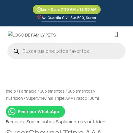
Ir
Lun - Dom: 7:30 AM a 12:00 AM
al
contenido
Av. Guardia Civil Sur 500, Surco
Menú
Búsqueda
de
productos
SuperChevinal
Triple
AAA
Frasco
Inicio
/
Farmacia
/
Suplementos
/
Suplementos y
100ml
nutricion
/ SuperChevinal Triple AAA Frasco 100ml
cantidad
Pedir por WhatsApp
Farmacia
,
Suplementos
,
Suplementos y nutricion
SuperChevinal Triple AAA