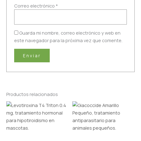
Correo electrónico
*
Guarda mi nombre, correo electrónico y web en
este navegador para la próxima vez que comente.
Productos relacionados
Rango
Rango
Este
Este
de
de
producto
producto
precios:
precios:
tiene
desde
tiene
desde
S/30.00
S/50.00
múltiples
múltiples
hasta
hasta
variantes.
variantes.
S/270.00
S/245.00