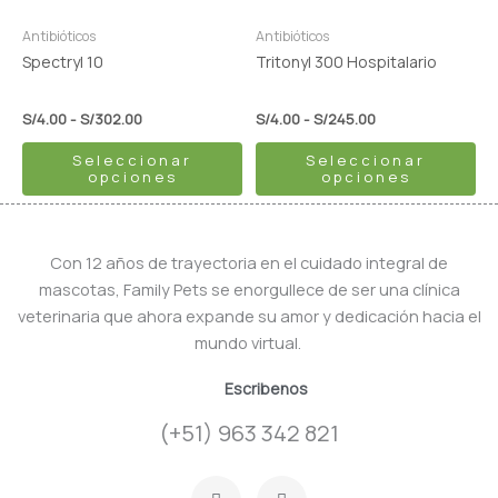
se
se
pueden
pueden
Antibióticos
Antibióticos
elegir
elegir
Spectryl 10
Tritonyl 300 Hospitalario
en
en
la
la
S/
4.00
-
S/
302.00
S/
4.00
-
S/
245.00
página
página
Seleccionar
Seleccionar
de
de
opciones
opciones
producto
producto
Con 12 años de trayectoria en el cuidado integral de
mascotas, Family Pets se enorgullece de ser una clínica
veterinaria que ahora expande su amor y dedicación hacia el
mundo virtual.
Escribenos
(+51) 963 342 821
F
I