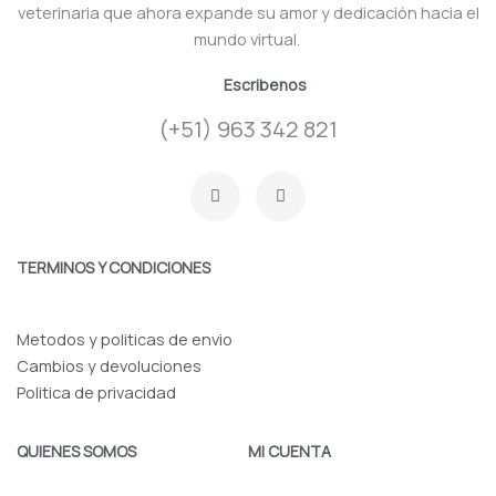
veterinaria que ahora expande su amor y dedicación hacia el
mundo virtual.
Escribenos
(+51) 963 342 821
F
I
a
n
c
s
e
t
b
a
o
g
TERMINOS Y CONDICIONES
o
r
k
a
-
m
f
Metodos y politicas de envio
Cambios y devoluciones
Politica de privacidad
QUIENES SOMOS
MI CUENTA