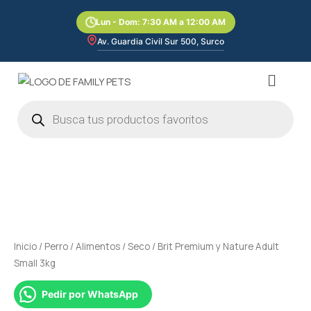
Ir
Lun - Dom: 7:30 AM a 12:00 AM
al
contenido
Av. Guardia Civil Sur 500, Surco
Menú
Búsqueda
de
productos
Brit
Premium
y
Nature
Adult
Small
Inicio
/
Perro
/
Alimentos
/
Seco
/ Brit Premium y Nature Adult
3kg
Small 3kg
cantidad
Pedir por WhatsApp