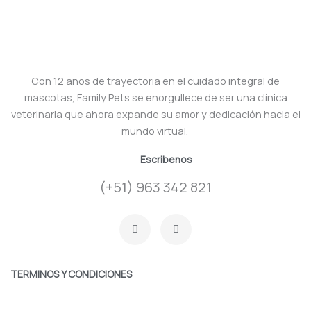
Con 12 años de trayectoria en el cuidado integral de
mascotas, Family Pets se enorgullece de ser una clínica
veterinaria que ahora expande su amor y dedicación hacia el
mundo virtual.
Escribenos
(+51) 963 342 821
F
I
a
n
c
s
e
t
b
a
o
g
TERMINOS Y CONDICIONES
o
r
k
a
-
m